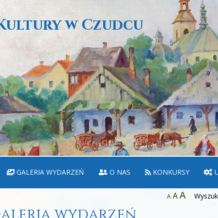
Kultury w Czudcu
GALERIA WYDARZEŃ
O NAS
KONKURSY
U
A
A
Wyszuka
A
aleria wydarzeń