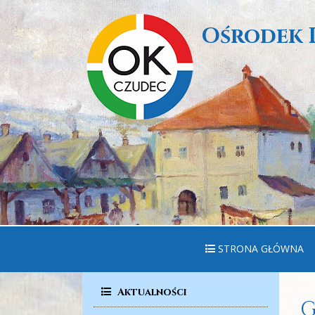
Ośrodek 
STRONA GŁÓWNA
Aktualności
G