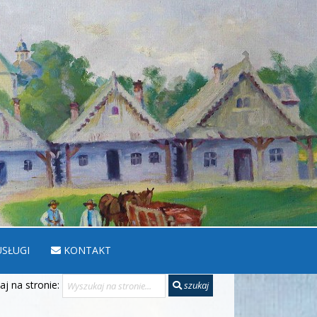
SŁUGI
KONTAKT
j na stronie:
szukaj