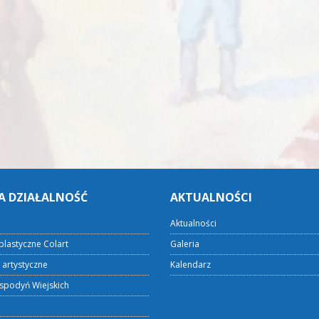
A DZIAŁALNOŚĆ
AKTUALNOŚCI
Aktualności
plastyczne Colart
Galeria
 artystyczne
Kalendarz
spodyń Wiejskich