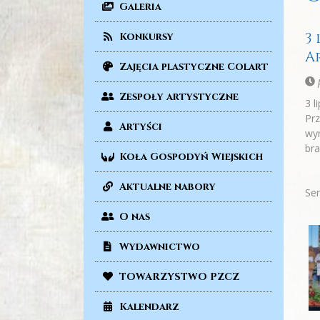
Galeria
3
Konkursy
A
Zajęcia plastyczne Colart
p
Zespoły artystyczne
3 l
Prz
Artyści
wyr
bra
Koła Gospodyń Wiejskich
Aktualne nabory
Ser
O nas
Wydawnictwo
TOWARZYSTWO PZCZ
Kalendarz