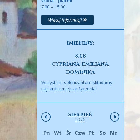
środa - piątek
7:00 – 15:00
Więcej informacji
IMIENINY:
8.08
CYPRIANA, EMILIANA,
DOMINIKA
Wszystkim solenizantom składamy
najserdeczniejsze życzenia!
SIERPIEŃ
2026
Pn
Wt
Śr
Czw
Pt
So
Nd