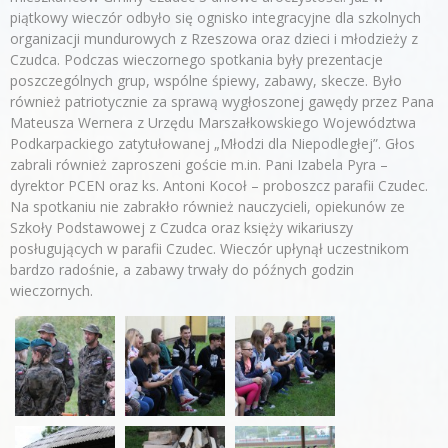
piątkowy wieczór odbyło się ognisko integracyjne dla szkolnych
organizacji mundurowych z Rzeszowa oraz dzieci i młodzieży z
Czudca. Podczas wieczornego spotkania były prezentacje
poszczególnych grup, wspólne śpiewy, zabawy, skecze. Było
również patriotycznie za sprawą wygłoszonej gawędy przez Pana
Mateusza Wernera z Urzędu Marszałkowskiego Województwa
Podkarpackiego zatytułowanej „Młodzi dla Niepodległej”. Głos
zabrali również zaproszeni goście m.in. Pani Izabela Pyra –
dyrektor PCEN oraz ks. Antoni Kocoł – proboszcz parafii Czudec.
Na spotkaniu nie zabrakło również nauczycieli, opiekunów ze
Szkoły Podstawowej z Czudca oraz księży wikariuszy
posługujących w parafii Czudec. Wieczór upłynął uczestnikom
bardzo radośnie, a zabawy trwały do późnych godzin
wieczornych.