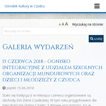
Ośrodek Kultury
w Czudcu
A
A
Wyszukaj na stronie:
A
szukaj
Galeria wydarzeń
15 CZERWCA 2018 - OGNISKO
INTEGRACYJNE Z UDZIAŁEM SZKOLNYCH
ORGANIZACJI MUNDUROWYCH ORAZ
DZIECI I MŁODZIEŻY Z CZUDCA
piątek 15.06.2018
Stało się tradycją iż w miesiącu czerwcu organizowane są
obchody Dni Ziemi Czudeckiej. W tym roku przygotowano dla
mieszkańców Gminy Czudec 3 dniowe uroczystości. Już w