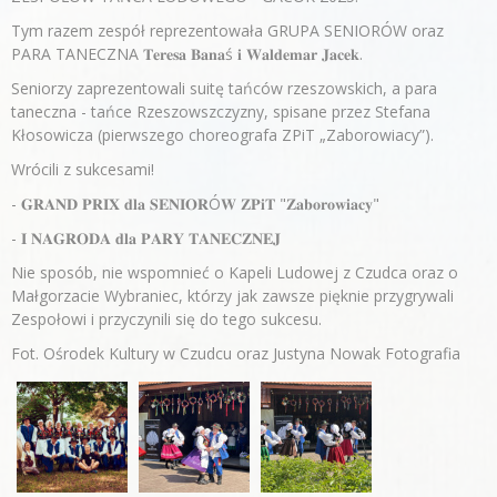
Tym razem zespół reprezentowała GRUPA SENIORÓW oraz
PARA TANECZNA 𝐓𝐞𝐫𝐞𝐬𝐚 𝐁𝐚𝐧𝐚ś 𝐢 𝐖𝐚𝐥𝐝𝐞𝐦𝐚𝐫 𝐉𝐚𝐜𝐞𝐤.
Seniorzy zaprezentowali suitę tańców rzeszowskich, a para
taneczna - tańce Rzeszowszczyzny, spisane przez Stefana
Kłosowicza (pierwszego choreografa ZPiT „Zaborowiacy”).
Wrócili z sukcesami!
- 𝐆𝐑𝐀𝐍𝐃 𝐏𝐑𝐈𝐗 𝐝𝐥𝐚 𝐒𝐄𝐍𝐈𝐎𝐑Ó𝐖 𝐙𝐏𝐢𝐓 "𝐙𝐚𝐛𝐨𝐫𝐨𝐰𝐢𝐚𝐜𝐲"
- 𝐈 𝐍𝐀𝐆𝐑𝐎𝐃𝐀 𝐝𝐥𝐚 𝐏𝐀𝐑𝐘 𝐓𝐀𝐍𝐄𝐂𝐙𝐍𝐄𝐉
Nie sposób, nie wspomnieć o Kapeli Ludowej z Czudca oraz o
Małgorzacie Wybraniec, którzy jak zawsze pięknie przygrywali
Zespołowi i przyczynili się do tego sukcesu.
Fot. Ośrodek Kultury w Czudcu oraz Justyna Nowak Fotografia