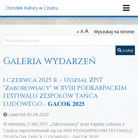
Ośrodek Kultury
w Czudcu
A
A
Wyszukaj na stronie:
A
szukaj
Galeria wydarzeń
1 czerwca 2025 r. - Udział ZPiT
"Zaborowiacy" w XVIII PODKARPACKIM
FESTIWALU ZESPOŁÓW TAŃCA
LUDOWEGO - 𝐆𝐀𝐂𝐎𝐊 𝟐𝟎𝟐𝟓
czwartek 05.06.2025
W niedzielę (1.06) ZPiT „Zaborowiacy” oraz Kapela Ludowa z
Czudca zaprezentowali się na XVIII PODKARPACKIM FESTIWALU
ZESPOŁÓW TAŃCA LUDOWEGO - GACOK 2025.