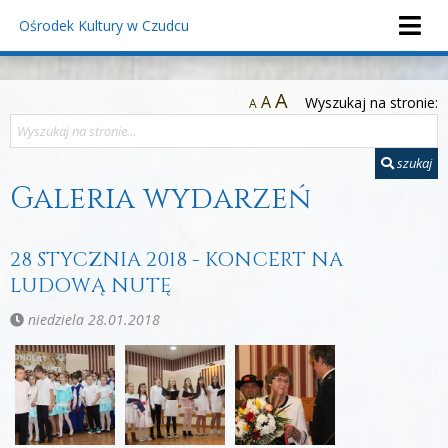
Ośrodek Kultury
w Czudcu
A
A
Wyszukaj na stronie:
A
szukaj
Galeria wydarzeń
28 STYCZNIA 2018 - KONCERT NA
LUDOWĄ NUTĘ
niedziela 28.01.2018