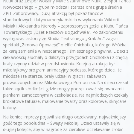
Nutki oraz Zespół wokalny Małe Szafranowe Nutki, Zespół Tańca
Nowoczesnego – grupa młodsza i starsza oraz grupa średnia
ZPiT Zaborowiacy. Dużą atrakcją był pokaz tańców
standardowych i latynoamerykańskich w wykonaniu Wiktorii
Misiak i Aleksandra Nierody – zaproszonych gości z Klubu Tańca
Towarzyskiego „Dżet Rzeszów-Boguchwała”. Po zakończeniu
występów, aktorzy ze Studia Teatralnego „Krak-Art” zagrali
spektakl „Zimowa Opowieść” o elfie Chichotku, którego Wróżka
za karę zamieniła w niezdarnego i śmiesznego pingwina. Dzieci z
ciekawością słuchały o dalszych przygodach Chichotka i z chęcią
brały czynny udział w przedstawieniu. Kolejną atrakcją był
mikołajkowy program animacyjny podczas, którego dzieci, te
młodsze i te starsze, brały udział w grach i zabawach
prowadzonych przez Mikołajowego Pomocnika. Na dzieci czekał
także kącik słodkości, gdzie mogły poczęstować się owocami i
piankami zamoczonymi w czekoladzie. Na najmłodszych czekały
brokatowe tatuaże, malowanie twarzy oraz kolorowe, skręcane
balony.
Na koniec imprezy pojawił się długo oczekiwany, najważniejszy
gość tego popołudnia – Święty Mikołaj. Dzieci ustawiły się w
długiej kolejce, aby w nagrodę za cierpliwe oczekiwanie zrobić