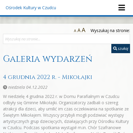
Ośrodek Kultury
w Czudcu
A
A
Wyszukaj na stronie:
A
szukaj
Galeria wydarzeń
4 grudnia 2022 r. - Mikołajki
niedziela 04.12.2022
W niedzielę 4 grudnia 2022 r. w Domu Parafialnym w Czudcu
odbyły się Gminne Mikołajki. Organizatorzy zadbali o szereg
atrakcji dla dzieci, aby umilić im czas oczekiwania na spotkanie ze
Świętym Mikołajem. Wszyscy przybyli mogli podziwiać występy
artystycznych grup dziecięcych, działających przy Ośrodku Kultury
w Czudcu. Podczas spotkania wystąpił m.in. Chór Szafranowe