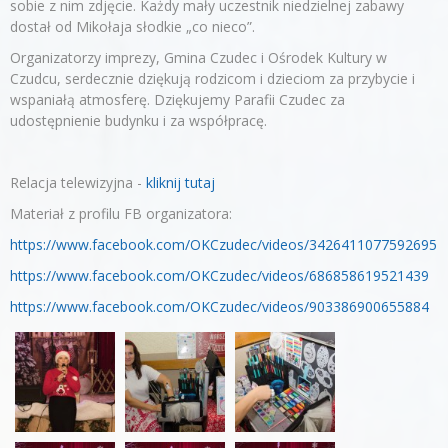
sobie z nim zdjęcie. Każdy mały uczestnik niedzielnej zabawy
dostał od Mikołaja słodkie „co nieco”.
Organizatorzy imprezy, Gmina Czudec i Ośrodek Kultury w
Czudcu, serdecznie dziękują rodzicom i dzieciom za przybycie i
wspaniałą atmosferę. Dziękujemy Parafii Czudec za
udostępnienie budynku i za współpracę.
Relacja telewizyjna -
kliknij tutaj
Materiał z profilu FB organizatora:
https://www.facebook.com/OKCzudec/videos/3426411077592695
https://www.facebook.com/OKCzudec/videos/686858619521439
https://www.facebook.com/OKCzudec/videos/903386900655884