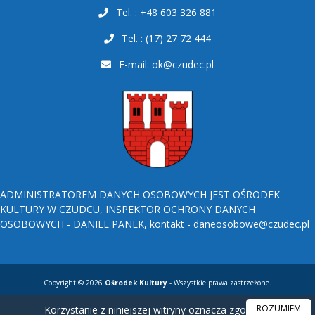
Tel. : +48 603 326 881
Tel. : (17) 27 72 444
E-mail:
ok@czudec.pl
ADMINISTRATOREM DANYCH OSOBOWYCH JEST OŚRODEK
KULTURY W CZUDCU, INSPEKTOR OCHRONY DANYCH
OSOBOWYCH - DANIEL PANEK, kontakt - daneosobowe@czudec.pl
Copyright © 2026
Ośrodek Kultury
- Wszystkie prawa zastrzeżone.
ROZUMIEM
Korzystanie z niniejszej witryny oznacza zgodę na