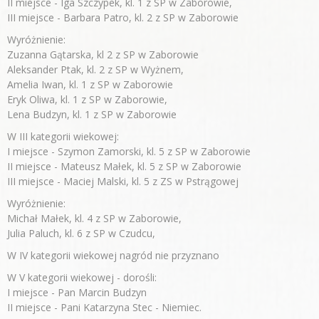
II miejsce - Iga Szczypek, kl. 1 z SP w Zaborowie,
III miejsce - Barbara Patro, kl. 2 z SP w Zaborowie
Wyróżnienie:
Zuzanna Gątarska, kl 2 z SP w Zaborowie
Aleksander Ptak, kl. 2 z SP w Wyżnem,
Amelia Iwan, kl. 1 z SP w Zaborowie
Eryk Oliwa, kl. 1 z SP w Zaborowie,
Lena Budzyn, kl. 1 z SP w Zaborowie
W III kategorii wiekowej:
I miejsce - Szymon Zamorski, kl. 5 z SP w Zaborowie
II miejsce - Mateusz Małek, kl. 5 z SP w Zaborowie
III miejsce - Maciej Malski, kl. 5 z ZS w Pstrągowej
Wyróżnienie:
Michał Małek, kl. 4 z SP w Zaborowie,
Julia Paluch, kl. 6 z SP w Czudcu,
W IV kategorii wiekowej nagród nie przyznano
W V kategorii wiekowej - dorośli:
I miejsce - Pan Marcin Budzyn
II miejsce - Pani Katarzyna Stec - Niemiec.