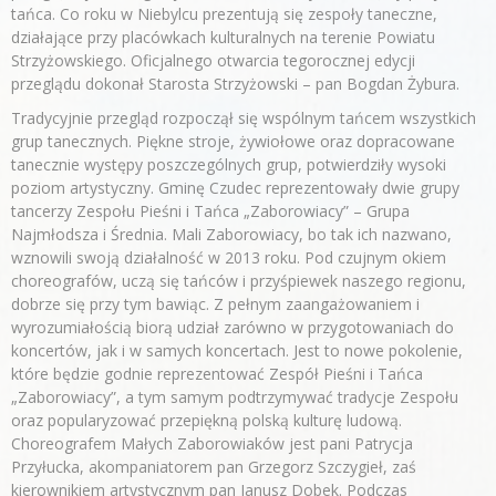
tańca. Co roku w Niebylcu prezentują się zespoły taneczne,
działające przy placówkach kulturalnych na terenie Powiatu
Strzyżowskiego. Oficjalnego otwarcia tegorocznej edycji
przeglądu dokonał Starosta Strzyżowski – pan Bogdan Żybura.
Tradycyjnie przegląd rozpoczął się wspólnym tańcem wszystkich
grup tanecznych. Piękne stroje, żywiołowe oraz dopracowane
tanecznie występy poszczególnych grup, potwierdziły wysoki
poziom artystyczny. Gminę Czudec reprezentowały dwie grupy
tancerzy Zespołu Pieśni i Tańca „Zaborowiacy” – Grupa
Najmłodsza i Średnia. Mali Zaborowiacy, bo tak ich nazwano,
wznowili swoją działalność w 2013 roku. Pod czujnym okiem
choreografów, uczą się tańców i przyśpiewek naszego regionu,
dobrze się przy tym bawiąc. Z pełnym zaangażowaniem i
wyrozumiałością biorą udział zarówno w przygotowaniach do
koncertów, jak i w samych koncertach. Jest to nowe pokolenie,
które będzie godnie reprezentować Zespół Pieśni i Tańca
„Zaborowiacy”, a tym samym podtrzymywać tradycje Zespołu
oraz popularyzować przepiękną polską kulturę ludową.
Choreografem Małych Zaborowiaków jest pani Patrycja
Przyłucka, akompaniatorem pan Grzegorz Szczygieł, zaś
kierownikiem artystycznym pan Janusz Dobek. Podczas