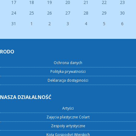
17
18
19
20
21
22
23
24
25
26
27
28
29
30
31
1
2
3
4
5
6
RODO
Ochrona danych
Polityka prywatności
Deklaracja dostępności
NASZA DZIAŁALNOŚĆ
Artyści
Zajęcia plastyczne Colart
Zespoły artystyczne
Koła Gospodyń Wiejskich