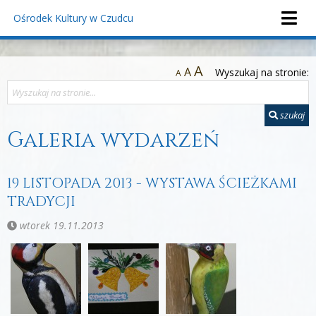
Ośrodek Kultury
w Czudcu
A
A
Wyszukaj na stronie:
A
szukaj
Galeria wydarzeń
19 LISTOPADA 2013 - WYSTAWA ŚCIEŻKAMI
TRADYCJI
wtorek 19.11.2013