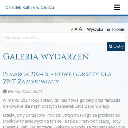
Ośrodek Kultury
w Czudcu
A
A
Wyszukaj na stronie:
A
szukaj
Galeria wydarzeń
19 marca 2024 r. - nowe gorsety dla
ZPiT Zaborowiacy
wtorek 07.05.2024
W marcu 2024 roku dotarły do nas nowe gorsety oraz fartuszki
krakowskie dla najmłodszych tancerek ZPiT Zaborowiacy.
Dziękujemy Zarządowi Powiatu Strzyżowskiego za przekazanie
środków finansowych na ten cel, a także Przewodniczącej Rady
Powiatu, Pani Małgorzacie Skalskiej-Nieroda za zaangażowanie w