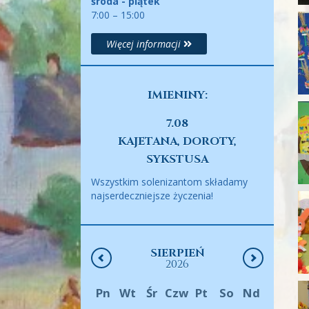
środa - piątek
7:00 – 15:00
Więcej informacji
IMIENINY:
7.08
KAJETANA, DOROTY,
SYKSTUSA
Wszystkim solenizantom składamy
najserdeczniejsze życzenia!
SIERPIEŃ
2026
Pn
Wt
Śr
Czw
Pt
So
Nd