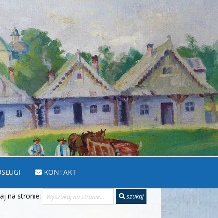
SŁUGI
KONTAKT
j na stronie:
szukaj