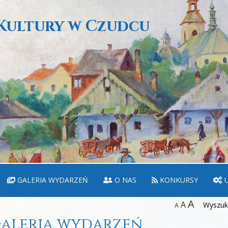
Kultury w Czudcu
GALERIA WYDARZEŃ
O NAS
KONKURSY
U
A
A
Wyszuka
A
aleria wydarzeń