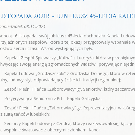
 LISTOPADA 2021R. - JUBILEUSZ 45-LECIA KA
oniedziałek 08.11.2021
obotę, 6 listopada, swój jubileusz 45-lecia obchodziła Kapela Ludo
rzyjaźnionych zespołów, które z tej okazji przygotowały wspaniałe 
stwo serca i czasu. Wśród występujących były:
apela i Zespół Śpiewaczy „Kalina” z Lutoryża, która w przepięknym
chwycając swoją energią zgromadzonych widzów i porywając niejedn
Kapela Ludowa „Grodziszczoki” z Grodziska Dolnego, która w czt
alny, ludowy styl, odpowiadający ściśle ich tradycji regionalnej;
espół Pieśni i Tańca „Zaborowiacy” gr. Seniorów, który zaczarowa
Przygrywająca Seniorom ZPiT - Kapela Galicyjska;
Zespół Pieśni i Tańca „Zaborowiacy” gr. Reprezentacyjna, w które
z suitę tańców lubelskich;
eniorzy Kapeli Ludowej z Czudca, którzy reaktywowali się, łącząc 
 wspólnie świętować z obecnymi członkami Kapeli.