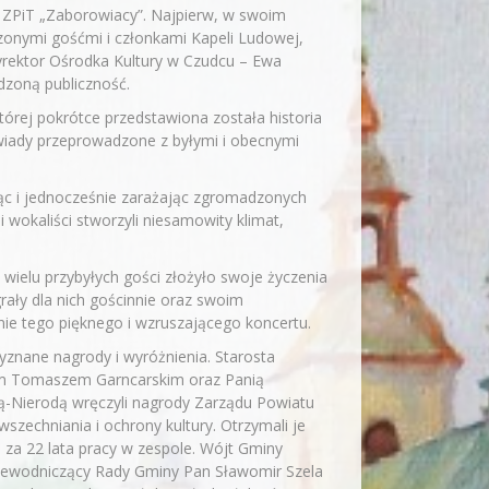
 ZPiT „Zaborowiacy”. Najpierw, w swoim
szonymi gośćmi i członkami Kapeli Ludowej,
Dyrektor Ośrodka Kultury w Czudcu – Ewa
dzoną publiczność.
rej pokrótce przedstawiona została historia
ywiady przeprowadzone z byłymi i obecnymi
ąc i jednocześnie zarażając zgromadzonych
wokaliści stworzyli niesamowity klimat,
wielu przybyłych gości złożyło swoje życzenia
rały dla nich gościnnie oraz swoim
ie tego pięknego i wzruszającego koncertu.
znane nagrody i wyróżnienia. Starosta
em Tomaszem Garncarskim oraz Panią
ą-Nierodą wręczyli nagrody Zarządu Powiatu
szechniania i ochrony kultury. Otrzymali je
 za 22 lata pracy w zespole. Wójt Gminy
Przewodniczący Rady Gminy Pan Sławomir Szela