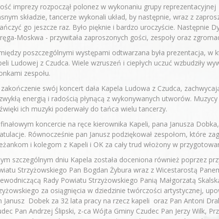
ość imprezy rozpoczął polonez w wykonaniu grupy reprezentacyjnej
snym składzie, tancerze wykonali układ, by następnie, wraz z zapro
ańczyć go jeszcze raz. Było pięknie i bardzo uroczyście. Następnie 
ręga-Moskwa - przywitała zaproszonych gości, zespoły oraz zgroma
iędzy poszczególnymi występami odtwarzana była prezentacja, w któ
eli Ludowej z Czudca. Wiele wzruszeń i ciepłych uczuć wzbudziły w
onkami zespołu.
 zakończenie swój koncert dała Kapela Ludowa z Czudca, zachwycaj
zwykłą energią i radością płynącą z wykonywanych utworów. Muzycy i 
źwięki ich muzyki poderwały do tańca wielu tancerzy.
finałowym koncercie na ręce kierownika Kapeli, pana Janusza Dobka, 
ratulacje. Równocześnie pan Janusz podziękował zespołom, które zag
eżankom i kolegom z Kapeli i OK za cały trud włożony w przygotowan
ym szczególnym dniu Kapela została doceniona również poprzez przy
wiatu Strzyżowskiego Pan Bogdan Żybura wraz z Wicestarostą Pan
zewodniczącą Rady Powiatu Strzyżowskiego Panią Małgorzatą Skalsk
zyżowskiego za osiągnięcia w dziedzinie twórczości artystycznej, upow
 Janusz Dobek za 32 lata pracy na rzecz kapeli oraz Pan Antoni Dral
dec Pan Andrzej Ślipski, z-ca Wójta Gminy Czudec Pan Jerzy Wilk, 