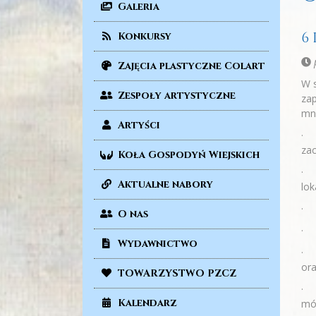
Galeria
6
Konkursy
p
Zajęcia plastyczne Colart
W s
Zespoły artystyczne
zap
mnó
Artyści
· K
za
Koła Gospodyń Wiejskich
· 
Aktualne nabory
lok
· Z
O nas
· 
Wydawnictwo
· 
ora
TOWARZYSTWO PZCZ
· S
Kalendarz
móc