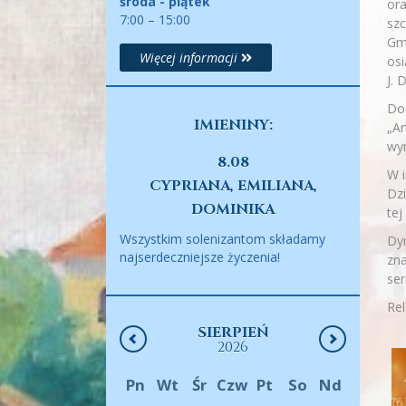
środa - piątek
ora
7:00 – 15:00
szc
Gmi
Więcej informacji
osi
J. 
Do
IMIENINY:
„Ar
wy
8.08
W i
CYPRIANA, EMILIANA,
Dzi
DOMINIKA
tej
Wszystkim solenizantom składamy
Dyr
najserdeczniejsze życzenia!
zna
ser
Rel
SIERPIEŃ
2026
Pn
Wt
Śr
Czw
Pt
So
Nd