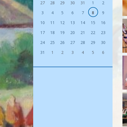
27
28
29
30
31
1
2
3
4
5
6
7
8
9
10
11
12
13
14
15
16
17
18
19
20
21
22
23
24
25
26
27
28
29
30
31
1
2
3
4
5
6