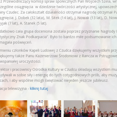
z Przewodniczący komisji spraw społecznych Pan Wojciech Szela, wręc
zególne osiągnięcia w dziedzinie twórczości artystycznej, upowszechn
ny Czudec. Za całokształt działalności otrzymał nagrodę otrzymał Pa
ągnięcia: J. Dobek (32 lata), M. Sitek (14 lat), J. Nowak (13 lat), D. Nowak
Dyjak (7 lat), A. Stanek (5 lat).
datkowo cała grupa doceniona została poprzez przyznanie Nagrod
tystyczny Znak Podkarpacia”. Było to bardzo miłe podsumowanie ich w
magała poświęceń.
mieniu członków Kapeli Ludowej z Czudca dziękujemy wszystkim przy
ękujemy także Panu Kazimierzowi Środoniowi z Rancza w Pstrągowej
 wspaniałej uroczystości.
ektor i pracownicy Ośrodka Kultury w Czudcu składają wszystkim mu
jdywali w sobie siły i energię do tych cotygodniowych prób, aby mu
cach, i aby wspólnie mogli świętować niejeden jeszcze jubileusz.
acja telewizyjna -
kliknij tutaj