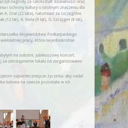
zyli nagrody za całokształt działalności oraz
ia i ochrony kultury o istotnym znaczeniu dla
n A. Dral (22 lata), natomiast za szczególne
 (12 lat), K. Biela (9 lat), G. Szczygieł (8 lat),
y Marszałka Województwa Podkarpackiego
ieloletniej pracy, która niejednokrotnie
byłym na sobotni, jubileuszowy koncert.
 za udostępnienie lokalu na zorganizowanie
zykom najserdeczniejsze życzenia: aby nadal
zyka ludowa na zawsze pozostała w ich