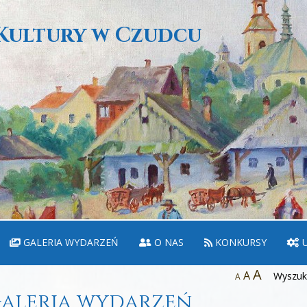
Kultury w Czudcu
GALERIA WYDARZEŃ
O NAS
KONKURSY
U
A
A
Wyszuka
A
aleria wydarzeń