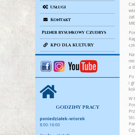
Cał
Usługi
wła
zat
Kontakt
Mit
Pom
Plener rysunkowy Czudrys
Kap
czł
KPO DLA KULTURY
Na
nie
a d
Po 
i g
kol
W t
Po
GODZINY PRACY
Pr
Str
poniedziałek-wtorek
Pan
8:00-16:00
Czu