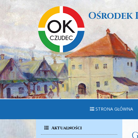
Ośrodek 
STRONA GŁÓWNA
Aktualności
G