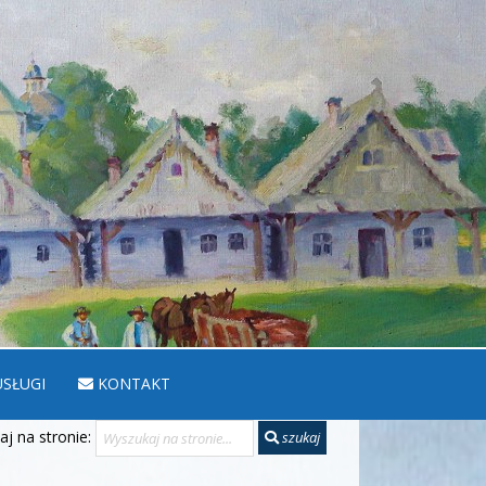
SŁUGI
KONTAKT
j na stronie:
szukaj