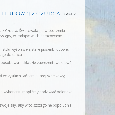
PELI LUDOWEJ Z CZUDCA
« wstecz
wa z Czudca. Świętowała go w otoczeniu
występy, wkładając w ich opracowanie
 stylu wyśpiewała stare piosenki ludowe,
ego do tańca;
eroosobowym składzie zaprezentowała swój
ł wszystkich tańcami Starej Warszawy;
go wykonaniu mogliśmy podziwiać poloneza
swoje siły, aby w to szczególne popołudnie