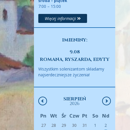
środa - piątek
7:00 – 15:00
Więcej informacji
IMIENINY:
9.08
ROMANA, RYSZARDA, EDYTY
Wszystkim solenizantom składamy
najserdeczniejsze życzenia!
SIERPIEŃ
2026
Pn
Wt
Śr
Czw
Pt
So
Nd
27
28
29
30
31
1
2