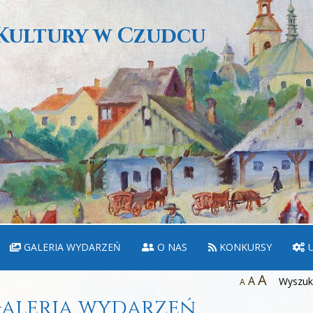
Kultury w Czudcu
GALERIA WYDARZEŃ
O NAS
KONKURSY
U
A
A
Wyszuka
A
aleria wydarzeń