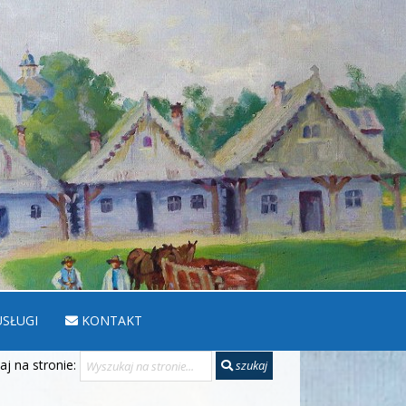
SŁUGI
KONTAKT
j na stronie:
szukaj