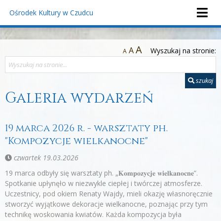
Ośrodek Kultury
w Czudcu
A
A
Wyszukaj na stronie:
A
szukaj
Galeria wydarzeń
19 marca 2026 r. - warsztaty ph.
"Kompozycje wielkanocne"
czwartek 19.03.2026
19 marca odbyły się warsztaty ph. „𝐊𝐨𝐦𝐩𝐨𝐳𝐲𝐜𝐣𝐞 𝐰𝐢𝐞𝐥𝐤𝐚𝐧𝐨𝐜𝐧𝐞”.
Spotkanie upłynęło w niezwykle ciepłej i twórczej atmosferze.
Uczestnicy, pod okiem Renaty Wajdy, mieli okazję własnoręcznie
stworzyć wyjątkowe dekoracje wielkanocne, poznając przy tym
technikę woskowania kwiatów. Każda kompozycja była