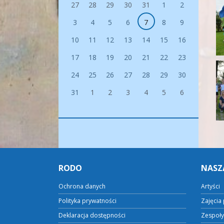
27
28
29
30
31
1
2
3
4
5
6
7
8
9
10
11
12
13
14
15
16
17
18
19
20
21
22
23
24
25
26
27
28
29
30
31
1
2
3
4
5
6
RODO
NASZ
Ochrona danych
Artyści
Polityka prywatności
Zajęcia 
Deklaracja dostępności
Zespoły