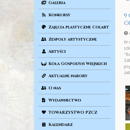
Galeria
9
Konkursy
O
Zajęcia plastyczne Colart
n
Zespoły artystyczne
W d
szk
Artyści
"Ba
Zab
Koła Gospodyń Wiejskich
pog
za
Aktualne nabory
O nas
Wydawnictwo
TOWARZYSTWO PZCZ
Kalendarz