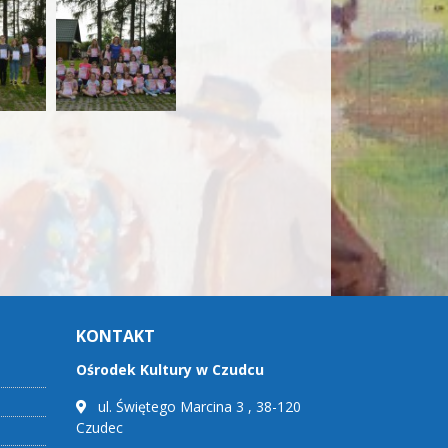
KONTAKT
Ośrodek Kultury w Czudcu
ul. Świętego Marcina 3 , 38-120
Czudec