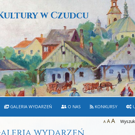
Kultury w Czudcu
GALERIA WYDARZEŃ
O NAS
KONKURSY
U
A
A
Wyszuka
A
aleria wydarzeń