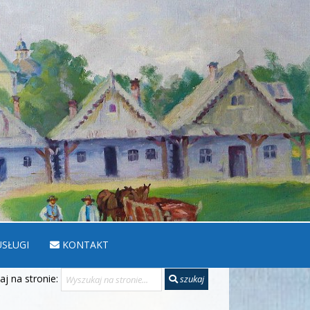
SŁUGI
KONTAKT
j na stronie:
szukaj