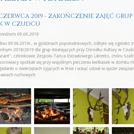
 CZERWCA 2019 - ZAKOŃCZENIE ZAJĘĆ GRUP
K W CZUDCU
iedziela 09.06.2019
niu 09.06.2019r., w godzinach popołudniowych, odbyło się ognisko i
olnym 2018/2019 dla grup działających przy Ośrodku Kultury w Czudc
żant", członkowie Zespołu Tańca Estradowego Libretto, chóru Szafr
orowiacy spotkali się przy wspólnym pieczeniu kiełbasek w domku 
adanki o zwierzętach żyjących w lesie i wziąć udział w quizie związ
bawach ruchowych.