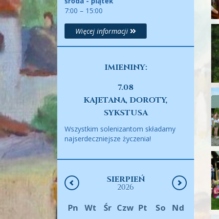
środa - piątek
7:00 – 15:00
Więcej informacji
IMIENINY:
7.08
KAJETANA, DOROTY,
SYKSTUSA
Wszystkim solenizantom składamy
najserdeczniejsze życzenia!
SIERPIEŃ
2026
Pn
Wt
Śr
Czw
Pt
So
Nd