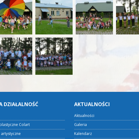
A DZIAŁALNOŚĆ
AKTUALNOŚCI
Aktualności
plastyczne Colart
Galeria
 artystyczne
Kalendarz