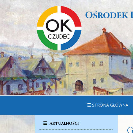
Ośrodek 
STRONA GŁÓWNA
Aktualności
G