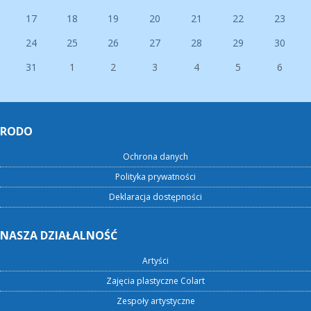
17
18
19
20
21
22
23
24
25
26
27
28
29
30
31
1
2
3
4
5
6
RODO
Ochrona danych
Polityka prywatności
Deklaracja dostępności
NASZA DZIAŁALNOŚĆ
Artyści
Zajęcia plastyczne Colart
Zespoły artystyczne