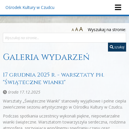
Ośrodek Kultury
w Czudcu
A
A
Wyszukaj na stronie:
A
szukaj
Galeria wydarzeń
17 grudnia 2025 r. - warsztaty ph.
"Świąteczne wianki"
środa 17.12.2025
Warsztaty „Świąteczne Wianki” stanowiły wyjątkowe i pełne ciepła
zwieńczenie sezonu artystycznego w Ośrodku Kultury w Czudcu.
Podczas spotkania uczestnicy wykonali piękne, niepowtarzalne
wianki świąteczne. Warsztatom towarzyszyła serdeczna, rodzinna
atmosfera, sprzyjająca wspólnemu spędzaniu czasu oraz