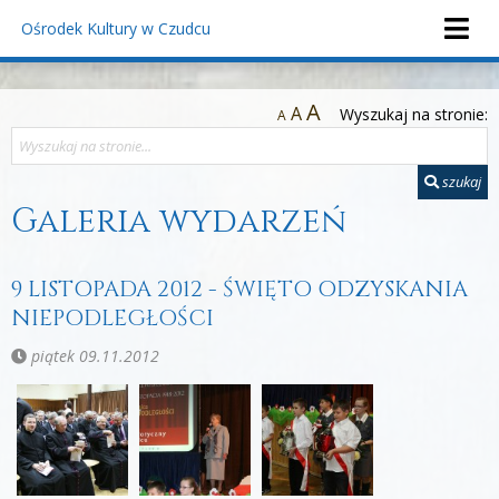
Ośrodek Kultury
w Czudcu
A
A
Wyszukaj na stronie:
A
szukaj
Galeria wydarzeń
9 LISTOPADA 2012 - ŚWIĘTO ODZYSKANIA
NIEPODLEGŁOŚCI
piątek 09.11.2012