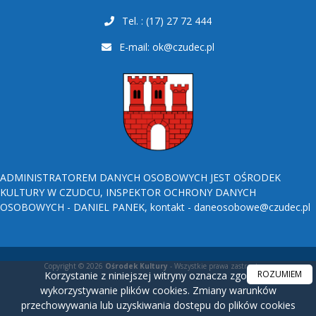
Tel. : (17) 27 72 444
E-mail:
ok@czudec.pl
ADMINISTRATOREM DANYCH OSOBOWYCH JEST OŚRODEK
KULTURY W CZUDCU, INSPEKTOR OCHRONY DANYCH
OSOBOWYCH - DANIEL PANEK, kontakt - daneosobowe@czudec.pl
Copyright © 2026
Ośrodek Kultury
- Wszystkie prawa zastrzeżone.
ROZUMIEM
Korzystanie z niniejszej witryny oznacza zgodę na
wykorzystywanie plików cookies. Zmiany warunków
przechowywania lub uzyskiwania dostępu do plików cookies