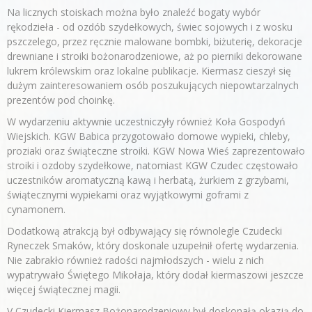
Na licznych stoiskach można było znaleźć bogaty wybór
rękodzieła - od ozdób szydełkowych, świec sojowych i z wosku
pszczelego, przez ręcznie malowane bombki, biżuterię, dekoracje
drewniane i stroiki bożonarodzeniowe, aż po pierniki dekorowane
lukrem królewskim oraz lokalne publikacje. Kiermasz cieszył się
dużym zainteresowaniem osób poszukujących niepowtarzalnych
prezentów pod choinkę.
W wydarzeniu aktywnie uczestniczyły również Koła Gospodyń
Wiejskich. KGW Babica przygotowało domowe wypieki, chleby,
proziaki oraz świąteczne stroiki. KGW Nowa Wieś zaprezentowało
stroiki i ozdoby szydełkowe, natomiast KGW Czudec częstowało
uczestników aromatyczną kawą i herbatą, żurkiem z grzybami,
świątecznymi wypiekami oraz wyjątkowymi goframi z
cynamonem.
Dodatkową atrakcją był odbywający się równolegle Czudecki
Ryneczek Smaków, który doskonale uzupełnił ofertę wydarzenia.
Nie zabrakło również radości najmłodszych - wielu z nich
wypatrywało Świętego Mikołaja, który dodał kiermaszowi jeszcze
więcej świątecznej magii.
V Czudecki Kiermasz Bożonarodzeniowy był doskonałą okazją do