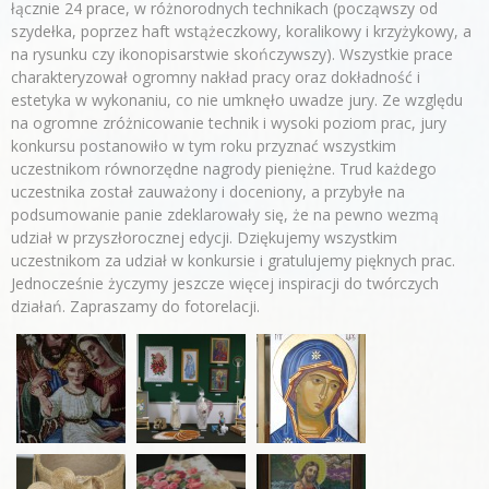
łącznie 24 prace, w różnorodnych technikach (począwszy od
szydełka, poprzez haft wstążeczkowy, koralikowy i krzyżykowy, a
na rysunku czy ikonopisarstwie skończywszy). Wszystkie prace
charakteryzował ogromny nakład pracy oraz dokładność i
estetyka w wykonaniu, co nie umknęło uwadze jury. Ze względu
na ogromne zróżnicowanie technik i wysoki poziom prac, jury
konkursu postanowiło w tym roku przyznać wszystkim
uczestnikom równorzędne nagrody pieniężne. Trud każdego
uczestnika został zauważony i doceniony, a przybyłe na
podsumowanie panie zdeklarowały się, że na pewno wezmą
udział w przyszłorocznej edycji. Dziękujemy wszystkim
uczestnikom za udział w konkursie i gratulujemy pięknych prac.
Jednocześnie życzymy jeszcze więcej inspiracji do twórczych
działań. Zapraszamy do fotorelacji.