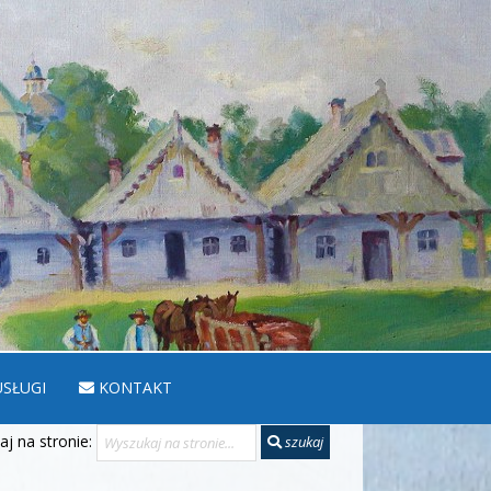
SŁUGI
KONTAKT
j na stronie:
szukaj