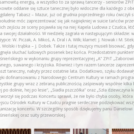
samowitą energią, a wszystko to za sprawą tancerzy - seniorów ZPi
kowite oddanie się sztuce tanecznej było widoczne dla każdego z ob
daleny Tabasz – Mazur, już od grudnia poprzedniego roku ćwiczyli s
ołudnie móc zaprezentować się jak najpiękniej w suicie tańców przew
ich zejściu ze sceny pojawiła się na niej Kapela Ludowa z Czudca, któ
ia swojej działalności. W niedzielę zagrała w następującym składzie: woka
zypce: W. Piczak, A. Mikoś, A. Dral i A. Wilk; klarnet: J. Nowak i M. Si
. Wolski i trąbka – J. Dobek. Także i tutaj muzycy musieli bisować, 
gnęła słuchać ludowych piosenek bez końca. Przedostatnim punktem
śnieńskiego w wykonaniu grupy reprezentacyjnej „A” ZPiT „Zaborowia
nego, suwanego i krzyżoka. Również i tym razem tancerze zaprezento
szt taneczny, nabyty przez ostatnie lata. Dodatkowo, szyku dodawa
ięki dofinansowaniu z Narodowego Centrum Kultury w ramach progr
ystkie grupy wraz z zebraną publicznością zaśpiewały wspólnie kilka 
j po dolinie, hej po lesie”, „Siadła pszczółka” oraz „Szła dziewczyna 
worzył się podczas Koncertu sprawił, że nie było chyba osoby, któ
ejscu Ośrodek Kultury w Czudcu pragnie serdecznie podziękować ws
ganizację koncertu. W szczególny sposób dziękujemy panu Danielow
śnieńskiej oraz suity przeworskiej.