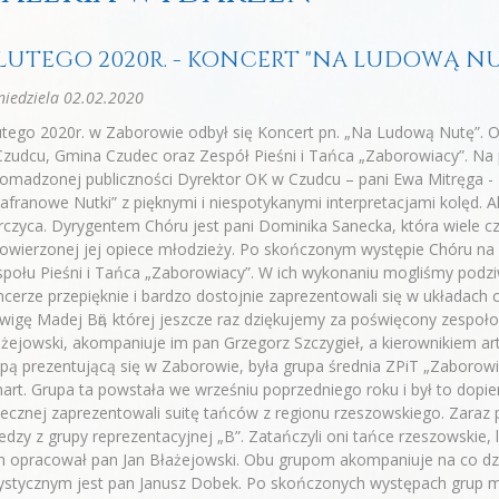
 LUTEGO 2020R. - KONCERT "NA LUDOWĄ N
iedziela 02.02.2020
utego 2020r. w Zaborowie odbył się Koncert pn. „Na Ludową Nutę”. Or
zudcu, Gmina Czudec oraz Zespół Pieśni i Tańca „Zaborowiacy”. Na p
omadzonej publiczności Dyrektor OK w Czudcu – pani Ewa Mitręga - 
afranowe Nutki” z pięknymi i niespotykanymi interpretacjami kolęd.
czyca. Dyrygentem Chóru jest pani Dominika Sanecka, która wiele cz
owierzonej jej opiece młodzieży. Po skończonym występie Chóru na 
połu Pieśni i Tańca „Zaborowiacy”. W ich wykonaniu mogliśmy podz
cerze przepięknie i bardzo dostojnie zaprezentowali się w układach
wigę Madej Bӓr, której jeszcze raz dziękujemy za poświęcony zespoło
żejowski, akompaniuje im pan Grzegorz Szczygieł, a kierownikiem ar
pą prezentującą się w Zaborowie, była grupa średnia ZPiT „Zaborow
art. Grupa ta powstała we wrześniu poprzedniego roku i był to dopier
ecznej zaprezentowali suitę tańców z regionu rzeszowskiego. Zaraz po 
edzy z grupy reprezentacyjnej „B”. Zatańczyli oni tańce rzeszowskie,
h opracował pan Jan Błażejowski. Obu grupom akompaniuje na co dzi
ystycznym jest pan Janusz Dobek. Po skończonych występach grup mł