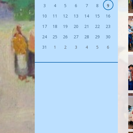
3
4
5
6
7
8
9
10
11
12
13
14
15
16
17
18
19
20
21
22
23
24
25
26
27
28
29
30
31
1
2
3
4
5
6