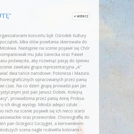
UTĘ"
« wstecz
ganizatorami koncertu byli: Ośrodek Kultury
oczątek, kilka słów powitania skierowała do
Moskwa. Następnie na scenie pojawił się Chór
 Akompaniowali mu Julia Sanecka oraz Paweł
asu poświęciła, aby rozwinąć pasję do śpiewu
scenie zawitała grupa reprezentacyjna „A”
iwiać dwa tańce narodowe: Poloneza i Mazura.
 choreograficznych opracowanych przez panią
wi czas. Na co dzień grupę prowadzi pan Jan
tystycznym jest pan Janusz Dobek. Kolejną
iacy”, prowadzona przez panią Annę Proksa-
o ich drugi występ. Młodzi adepci sztuki
nich na scenie pojawili się ich nieco starsi
 lasowiackie oraz przeworskie. Choreografię do
eń pan Grzegorz Szczygieł, a kierownikiem
odszych scena nagle rozkwitła kolorami i