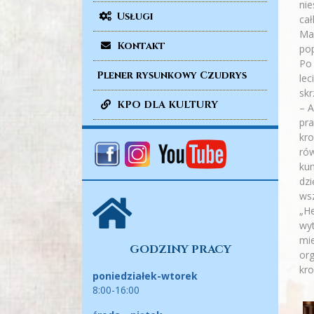
nie
Usługi
cał
Mag
Kontakt
pop
Po 
Plener rysunkowy Czudrys
lec
skr
KPO DLA KULTURY
– A
pra
kro
rów
kun
dz
wsz
„He
wyt
mi
GODZINY PRACY
or
kro
poniedziałek-wtorek
8:00-16:00