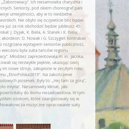
T „Zaborowiacy”. Ich niesamowita charyzma i
ecnych. Seniorzy, pod okiem choreograf pani
woje umiejętności, aby w to niedzielne
orskich. Nie obyło się oczywiście bez bisów.
ra już za rok obchodzić będzie jubileusz 45-
l: J. Dyjak, K. Biela, A. Stanek i K. Biela;
tek; akordeon: D. Nowak i G. Szczygieł; kontrabas
gdyż rozgrzana występem seniorów publiczność,
 wieczoru była suita tańców regionu
cy”. Młodzież zaprezentowała m. in.: jacoka,
wali się niezwykle pięknie, ukazując swój
ły im nowe stroje, zakupione w zeszłym roku
amu „EtnoPolska2019”. Na zakończenie
ludowych piosenek. Były to: „Hej tam za górą”,
koło młyna”. Niesamowity klimat, jaki
ra powróciłaby do domu niezadowolona. W tym
zystkim osobom, które zaangażowały się w
i Nowakowi za muzyczne opracowanie suity