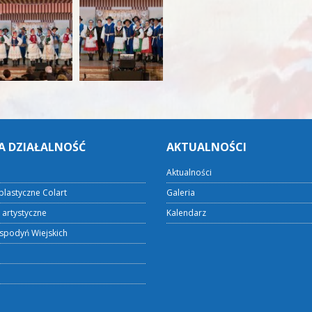
A DZIAŁALNOŚĆ
AKTUALNOŚCI
Aktualności
plastyczne Colart
Galeria
 artystyczne
Kalendarz
spodyń Wiejskich