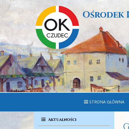
Ośrodek 
STRONA GŁÓWNA
Aktualności
G