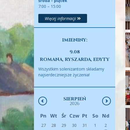
środa - piątek
7:00 – 15:00
Więcej informacji
IMIENINY:
9.08
ROMANA, RYSZARDA, EDYTY
Wszystkim solenizantom składamy
najserdeczniejsze życzenia!
SIERPIEŃ
2026
Pn
Wt
Śr
Czw
Pt
So
Nd
27
28
29
30
31
1
2