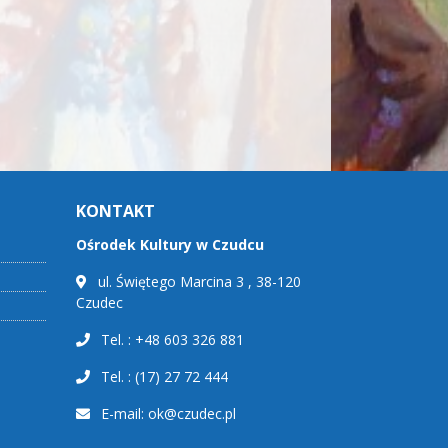
KONTAKT
Ośrodek Kultury w Czudcu
ul. Świętego Marcina 3 , 38-120
Czudec
Tel. : +48 603 326 881
Tel. : (17) 27 72 444
E-mail:
ok@czudec.pl