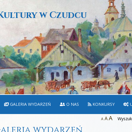
Kultury w Czudcu
GALERIA WYDARZEŃ
O NAS
KONKURSY
U
A
A
Wyszuka
A
aleria wydarzeń