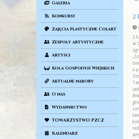
Galeria
2
Konkursy
n
Zajęcia plastyczne Colart
2 l
Zespoły artystyczne
w C
zgr
Artyści
„Sz
Gor
Koła Gospodyń Wiejskich
u p
Zes
Aktualne nabory
Tan
Jad
O nas
Bła
gru
Wydawnictwo
Len
tan
TOWARZYSTWO PZCZ
kol
nic
Kalendarz
art