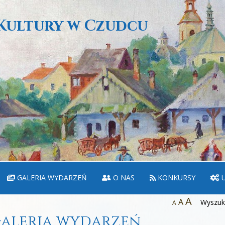
Kultury w Czudcu
GALERIA WYDARZEŃ
O NAS
KONKURSY
U
A
A
Wyszuka
A
aleria wydarzeń