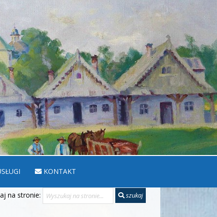
SŁUGI
KONTAKT
j na stronie:
szukaj