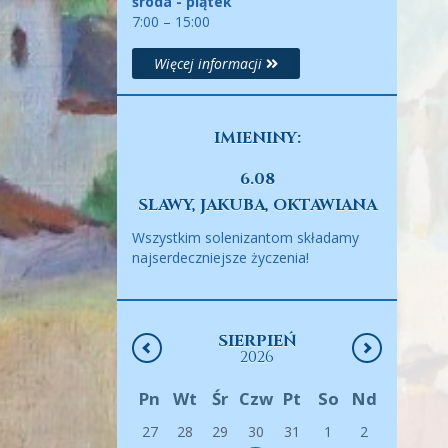
środa - piątek
7:00 – 15:00
Więcej informacji
IMIENINY:
6.08
SLAWY, JAKUBA, OKTAWIANA
Wszystkim solenizantom składamy
najserdeczniejsze życzenia!
SIERPIEŃ
2026
Pn
Wt
Śr
Czw
Pt
So
Nd
27
28
29
30
31
1
2