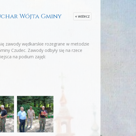
puchar Wójta Gminy
« wstecz
 się zawody wędkarskie rozegrane w metodzie
miny Czudec. Zawody odbyły się na rzece
jsca na podium zajęli: