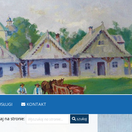
SŁUGI
KONTAKT
j na stronie:
szukaj