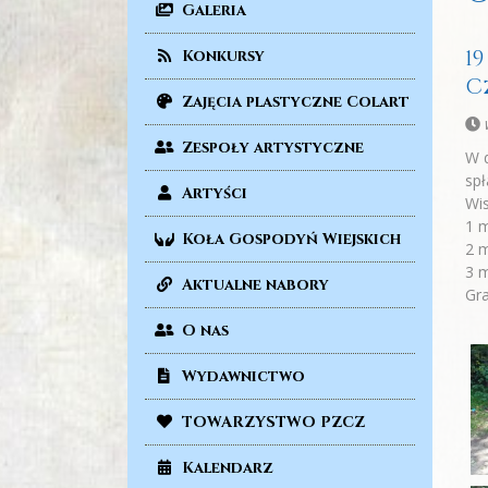
Galeria
1
Konkursy
C
Zajęcia plastyczne Colart
Zespoły artystyczne
W d
spł
Artyści
Wis
1 m
Koła Gospodyń Wiejskich
2 m
3 m
Aktualne nabory
Gra
O nas
Wydawnictwo
TOWARZYSTWO PZCZ
Kalendarz