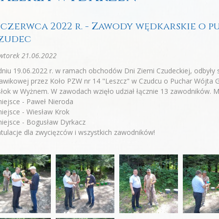
9 czerwca 2022 r. - Zawody wędkarskie o 
zudec
wtorek 21.06.2022
niu 19.06.2022 r. w ramach obchodów Dni Ziemi Czudeckiej, odbyły
awikowej przez Koło PZW nr 14 "Leszcz" w Czudcu o Puchar Wójta G
łok w Wyżnem. W zawodach wzięło udział łącznie 13 zawodników. Mie
iejsce - Paweł Nieroda
iejsce - Wiesław Krok
iejsce - Bogusław Dyrkacz
tulacje dla zwycięzców i wszystkich zawodników!