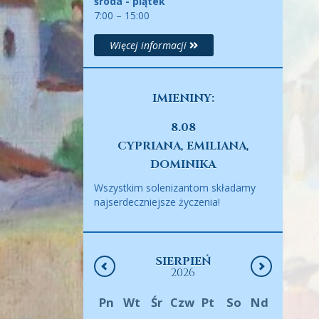
środa - piątek
7:00 – 15:00
Więcej informacji
IMIENINY:
8.08
CYPRIANA, EMILIANA,
DOMINIKA
Wszystkim solenizantom składamy
najserdeczniejsze życzenia!
SIERPIEŃ
2026
Pn
Wt
Śr
Czw
Pt
So
Nd