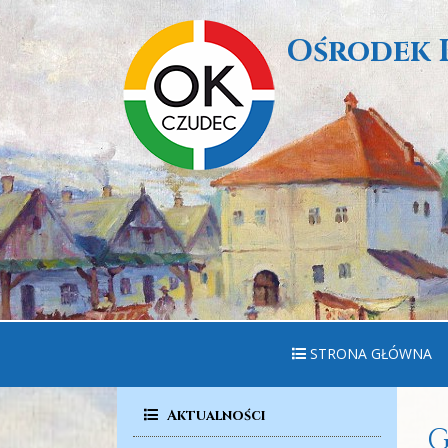
Ośrodek 
STRONA GŁÓWNA
Aktualności
G