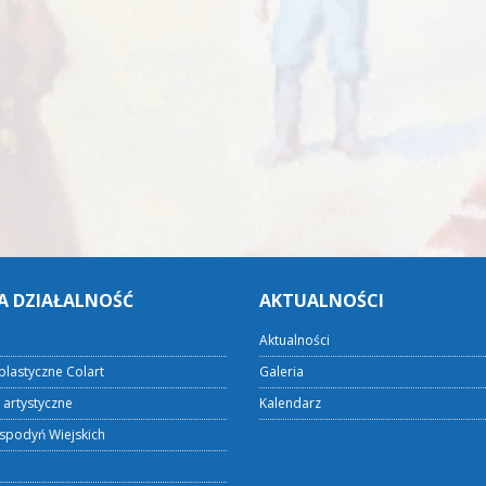
A DZIAŁALNOŚĆ
AKTUALNOŚCI
Aktualności
plastyczne Colart
Galeria
 artystyczne
Kalendarz
spodyń Wiejskich