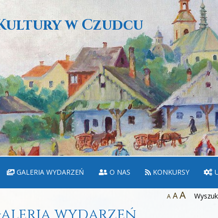
Kultury w Czudcu
GALERIA WYDARZEŃ
O NAS
KONKURSY
U
A
A
Wyszuka
A
aleria wydarzeń