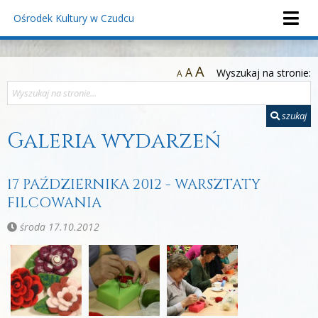
Ośrodek Kultury
w Czudcu
A
A
Wyszukaj na stronie:
A
szukaj
Galeria wydarzeń
17 PAŹDZIERNIKA 2012 - WARSZTATY
FILCOWANIA
środa 17.10.2012