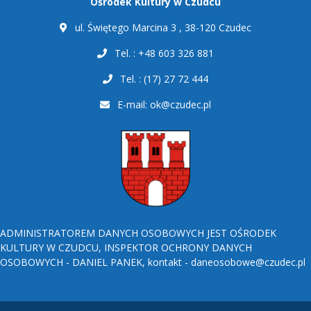
Ośrodek Kultury w Czudcu
ul. Świętego Marcina 3 , 38-120 Czudec
Tel. : +48 603 326 881
Tel. : (17) 27 72 444
E-mail:
ok@czudec.pl
ADMINISTRATOREM DANYCH OSOBOWYCH JEST OŚRODEK
KULTURY W CZUDCU, INSPEKTOR OCHRONY DANYCH
OSOBOWYCH - DANIEL PANEK, kontakt - daneosobowe@czudec.pl