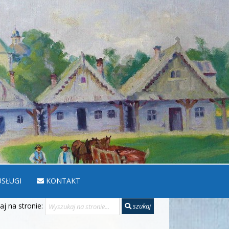
SŁUGI
KONTAKT
j na stronie:
szukaj