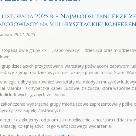
9 listopada 2025 r. - Najmłodsi tancerze Ze
aborowiacy na VIII Frysztackiej Konferen
sobota 29.11.2025
listopada dwie grupy ZPiT „Zaborowiacy” - dziecięca oraz młodzieżowa
dowej.
 grup dziecięcych przygotowano warsztaty poświęcone zabawom ludo
estnicy z grup młodzieżowych mieli okazję poznać folklor Starej War
nolegle odbyły się również warsztaty dla młodych muzyków ludowyc
iał Milenka - skrzypaczka Kapeli Ludowej z Czudca, która wspólnie z 
odii ludowych, granych ze słuchu.
 zakończenie wydarzenia grupy młodzieżowe zaprezentowały polkę 
 żywo przez Kapelę Zastawnych.
decznie dziękujemy rodzicom za umożliwienie tancerzom udziału w w
anizację kolejnej edycji tego wartościowego wydarzenia.
eriał wideo z warsztatów -
kliknij tutaj