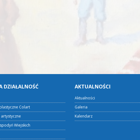
A DZIAŁALNOŚĆ
AKTUALNOŚCI
Aktualności
plastyczne Colart
Galeria
 artystyczne
Kalendarz
spodyń Wiejskich