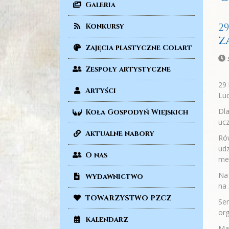
Galeria
2
Konkursy
Z
Zajęcia plastyczne Colart
Zespoły artystyczne
29 
Artyści
Lu
Dla
Koła Gospodyń Wiejskich
ucz
Aktualne nabory
Rów
udz
O nas
mel
Na
Wydawnictwo
na
TOWARZYSTWO PZCZ
Ser
org
Kalendarz
Mat