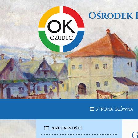
Ośrodek 
STRONA GŁÓWNA
Aktualności
G