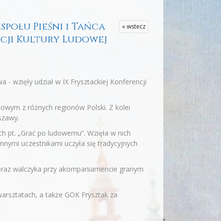
społu Pieśni i Tańca
« wstecz
cji Kultury Ludowej
 - wzięły udział w IX Frysztackiej Konferencji
wym z różnych regionów Polski. Z kolei
szawy.
h pt. „Grać po ludowemu”. Wzięła w nich
innymi uczestnikami uczyła się tradycyjnych
oraz walczyka przy akompaniamencie granym
arsztatach, a także GOK Frysztak za