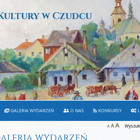
Kultury w Czudcu
GALERIA WYDARZEŃ
O NAS
KONKURSY
U
A
A
Wyszuka
A
aleria wydarzeń