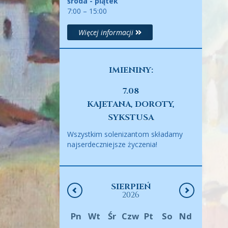
środa - piątek
7:00 – 15:00
Więcej informacji
IMIENINY:
7.08
KAJETANA, DOROTY,
SYKSTUSA
Wszystkim solenizantom składamy
najserdeczniejsze życzenia!
SIERPIEŃ
2026
Pn
Wt
Śr
Czw
Pt
So
Nd