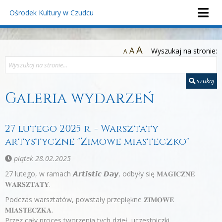
Ośrodek Kultury
w Czudcu
A
A
Wyszukaj na stronie:
A
szukaj
Galeria wydarzeń
27 lutego 2025 r. - Warsztaty
artystyczne "Zimowe miasteczko"
piątek 28.02.2025
27 lutego, w ramach 𝘼𝙧𝙩𝙞𝙨𝙩𝙞𝙘 𝘿𝙖𝙮, odbyły się 𝐌𝐀𝐆𝐈𝐂𝐙𝐍𝐄
𝐖𝐀𝐑𝐒𝐙𝐓𝐀𝐓𝐘.
Podczas warsztatów, powstały przepiękne 𝐙𝐈𝐌𝐎𝐖𝐄
𝐌𝐈𝐀𝐒𝐓𝐄𝐂𝐙𝐊𝐀.
Przez cały proces tworzenia tych dzieł, uczestniczki