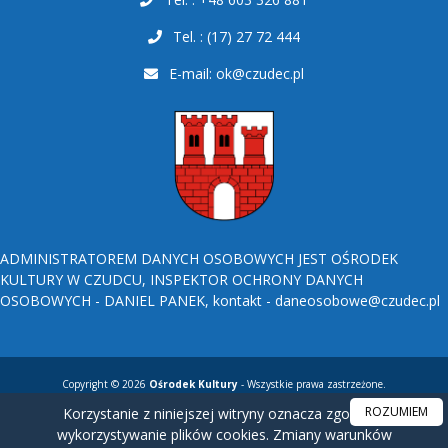
Tel. : (17) 27 72 444
E-mail:
ok@czudec.pl
ADMINISTRATOREM DANYCH OSOBOWYCH JEST OŚRODEK
KULTURY W CZUDCU, INSPEKTOR OCHRONY DANYCH
OSOBOWYCH - DANIEL PANEK, kontakt - daneosobowe@czudec.pl
Copyright © 2026
Ośrodek Kultury
- Wszystkie prawa zastrzeżone.
ROZUMIEM
Korzystanie z niniejszej witryny oznacza zgodę na
wykorzystywanie plików cookies. Zmiany warunków