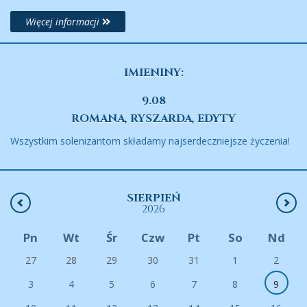
Więcej informacji
IMIENINY:
9.08
ROMANA, RYSZARDA, EDYTY
Wszystkim solenizantom składamy najserdeczniejsze życzenia!
SIERPIEŃ
2026
Pn
Wt
Śr
Czw
Pt
So
Nd
27
28
29
30
31
1
2
3
4
5
6
7
8
9