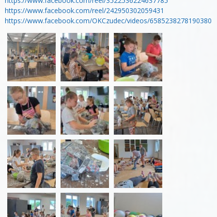
https://www.facebook.com/reel/3522536224637785
https://www.facebook.com/reel/242950302059431
https://www.facebook.com/OKCzudec/videos/6585238278190380