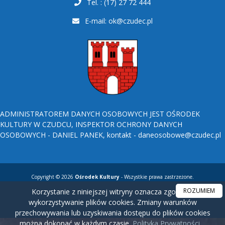
Tel. : (17) 27 72 444
E-mail:
ok@czudec.pl
ADMINISTRATOREM DANYCH OSOBOWYCH JEST OŚRODEK
KULTURY W CZUDCU, INSPEKTOR OCHRONY DANYCH
OSOBOWYCH - DANIEL PANEK, kontakt - daneosobowe@czudec.pl
Copyright © 2026
Ośrodek Kultury
- Wszystkie prawa zastrzeżone.
ROZUMIEM
Korzystanie z niniejszej witryny oznacza zgodę na
wykorzystywanie plików cookies. Zmiany warunków
przechowywania lub uzyskiwania dostępu do plików cookies
można dokonać w każdym czasie.
Polityka Prywatności