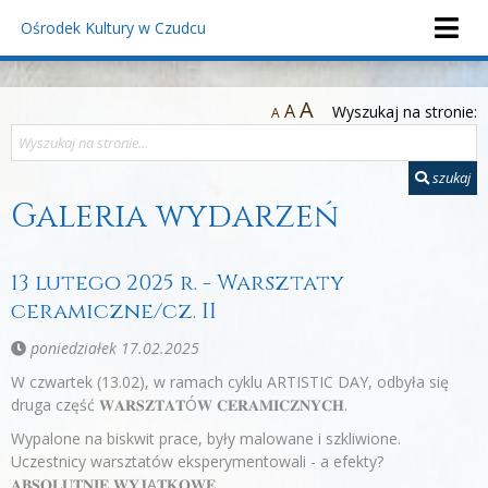
Ośrodek Kultury
w Czudcu
A
A
Wyszukaj na stronie:
A
szukaj
Galeria wydarzeń
13 lutego 2025 r. - Warsztaty
ceramiczne/cz. II
poniedziałek 17.02.2025
W czwartek (13.02), w ramach cyklu ARTISTIC DAY, odbyła się
druga część 𝐖𝐀𝐑𝐒𝐙𝐓𝐀𝐓Ó𝐖 𝐂𝐄𝐑𝐀𝐌𝐈𝐂𝐙𝐍𝐘𝐂𝐇.
Wypalone na biskwit prace, były malowane i szkliwione.
Uczestnicy warsztatów eksperymentowali - a efekty?
𝐀𝐁𝐒𝐎𝐋𝐔𝐓𝐍𝐈𝐄 𝐖𝐘𝐉Ą𝐓𝐊𝐎𝐖𝐄