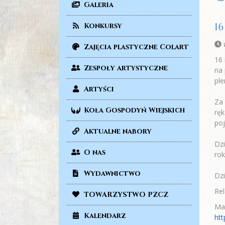
Galeria
1
Konkursy
Zajęcia plastyczne Colart
16 
Zespoły artystyczne
na
pl
Artyści
Za 
Koła Gospodyń Wiejskich
ręk
poj
Aktualne nabory
Dzi
O nas
rok
Wydawnictwo
Dzi
Rel
TOWARZYSTWO PZCZ
Mat
Kalendarz
htt