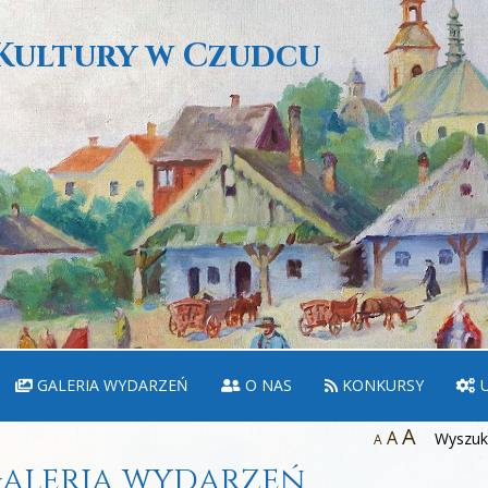
Kultury w Czudcu
GALERIA WYDARZEŃ
O NAS
KONKURSY
U
A
A
Wyszuka
A
aleria wydarzeń