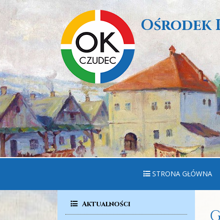
Ośrodek 
STRONA GŁÓWNA
Aktualności
G