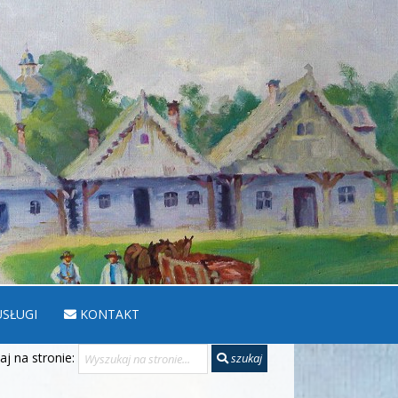
SŁUGI
KONTAKT
j na stronie:
szukaj