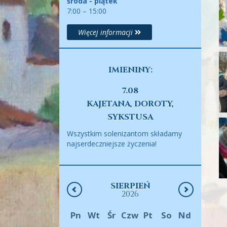
środa - piątek
7:00 – 15:00
Więcej informacji
IMIENINY:
7.08
KAJETANA, DOROTY,
SYKSTUSA
Wszystkim solenizantom składamy
najserdeczniejsze życzenia!
SIERPIEŃ
2026
Pn
Wt
Śr
Czw
Pt
So
Nd