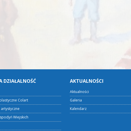
A DZIAŁALNOŚĆ
AKTUALNOŚCI
Aktualności
plastyczne Colart
Galeria
 artystyczne
Kalendarz
spodyń Wiejskich