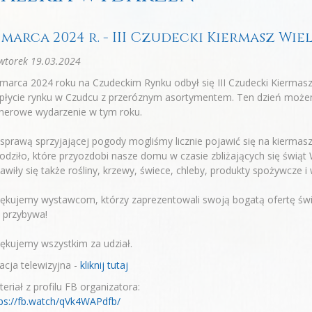
6 marca 2024 r. - III Czudecki Kiermasz W
wtorek 19.03.2024
marca 2024 roku na Czudeckim Rynku odbył się III Czudecki Kierma
 płycie rynku w Czudcu z przeróznym asortymentem. Ten dzień może
enerowe wydarzenie w tym roku.
sprawą sprzyjającej pogody mogliśmy licznie pojawić się na kiermasz
odziło, które przyozdobi nasze domu w czasie zbliżających się świąt
awiły się także rośliny, krzewy, świece, chleby, produkty spożywcze i 
ękujemy wystawcom, którzy zaprezentowali swoją bogatą ofertę świ
 przybywa!
ękujemy wszystkim za udział.
acja telewizyjna -
kliknij tutaj
eriał z profilu FB organizatora:
ps://fb.watch/qVk4WAPdfb/