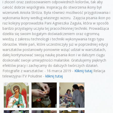
i złoceń oraz zastosowaniem odpowiednich kolorów, tak aby
całość dobrze współgrała. Inspiracją do stworzenia ikony był
wizerunek Anioła Stróża. Była również możliwość przygotowania i
wykonania ikony według własnego wzoru. Zajęcia pisania ikon po
raz kolejny poprowadziła Pani Agnieszka Zaguła, która w sposób
bardzo przystępny uczyła tej pracochłonnej techniki. Prowadząca
dzieliła się swoim bogatym doświadczeniem oraz ogromną
wiedzą z zakresu technologii i techniki wykonywania tego typu
obrazów. Wiele pań, które uczestniczyły już w poprzedniej edycji
warsztatów postanowiły ponownie wziąć udział w warsztatach,
dalej kontynuować swoją naukę pisania ikon i w dalszym ciągu
doskonalić swoje umiejętności malarskie. Gratulujemy pięknych
efektów pracy i zachęcamy do dalszych twórczych działań.
Fotografie z warsztatów: - 16 marca 2019 -
Kliknij tutaj
Relacja
telewizyjna iTV Południe -
kliknij tutaj