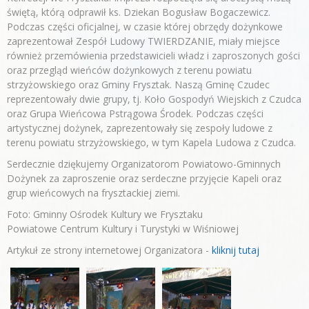
świętą, którą odprawił ks. Dziekan Bogusław Bogaczewicz.
Podczas części oficjalnej, w czasie której obrzędy dożynkowe
zaprezentował Zespół Ludowy TWIERDZANIE, miały miejsce
również przemówienia przedstawicieli władz i zaproszonych gości
oraz przegląd wieńców dożynkowych z terenu powiatu
strzyżowskiego oraz Gminy Frysztak. Naszą Gminę Czudec
reprezentowały dwie grupy, tj. Koło Gospodyń Wiejskich z Czudca
oraz Grupa Wieńcowa Pstrągowa Środek. Podczas części
artystycznej dożynek, zaprezentowały się zespoły ludowe z
terenu powiatu strzyżowskiego, w tym Kapela Ludowa z Czudca.
Serdecznie dziękujemy Organizatorom Powiatowo-Gminnych
Dożynek za zaproszenie oraz serdeczne przyjęcie Kapeli oraz
grup wieńcowych na frysztackiej ziemi.
Foto: Gminny Ośrodek Kultury we Frysztaku
Powiatowe Centrum Kultury i Turystyki w Wiśniowej
Artykuł ze strony internetowej Organizatora -
kliknij tutaj