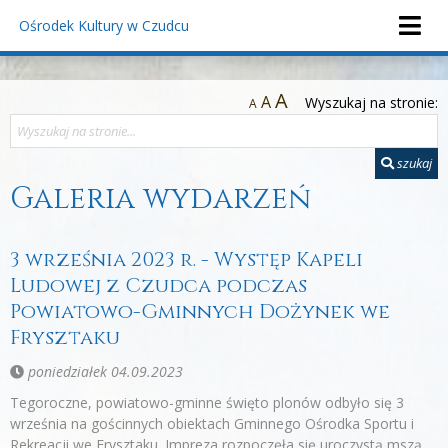
Ośrodek Kultury
w Czudcu
A
A
Wyszukaj na stronie:
A
szukaj
Galeria wydarzeń
3 września 2023 r. - Występ Kapeli
Ludowej z Czudca podczas
Powiatowo-Gminnych Dożynek we
Frysztaku
poniedziałek 04.09.2023
Tegoroczne, powiatowo-gminne święto plonów odbyło się 3
września na gościnnych obiektach Gminnego Ośrodka Sportu i
Rekreacji we Frysztaku. Impreza rozpoczęła się uroczystą mszą