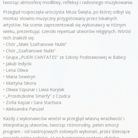
tworząc atmosferę modlitwy, refleksji i radosnego muzykowania.
Przegląd rozpoczęła uroczysta Msza Święta, po której odbył się
montaż słowno-muzyczny przygotowany przez lokalnych
artystów. Na scenie zaprezentowali się wykonawcy w różnym
wieku, prezentując szeroki repertuar utworów religijnych. Wśród
nich znaleźli się:
• Chór „Małe Szafranowe Nutki”
• Chór „Szafranowe Nutki”
• Grupa „PUERI CANTATES” ze Szkoły Podstawowej w Babicy
• Jakub Indycki
• Lena Oliwa
• Maria Seweryn
• Martyna Sikora
• Oliwia Szpunar i Liwia Kurylak
• „Przedszkolne Smerfy” z Czudca
• Zofia Kajzar i Sara Stachura
• Aleksandra Paruzel
Każdy z wykonawców wniósł w przegląd własną wrażliwość i
interpretację utworów, tworząc różnorodny, pełen emocji
program - od nastrojowych solowych wykonań, przez dziecięce
piosenki pełne radości, aż po harmonijne występy chórów.