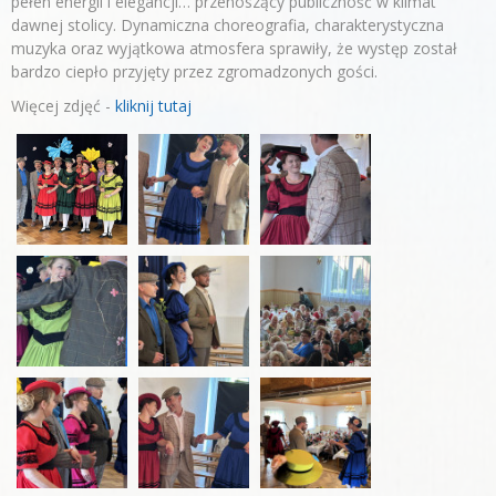
pełen energii i elegancji… przenoszący publiczność w klimat
dawnej stolicy. Dynamiczna choreografia, charakterystyczna
muzyka oraz wyjątkowa atmosfera sprawiły, że występ został
bardzo ciepło przyjęty przez zgromadzonych gości.
Więcej zdjęć -
kliknij tutaj