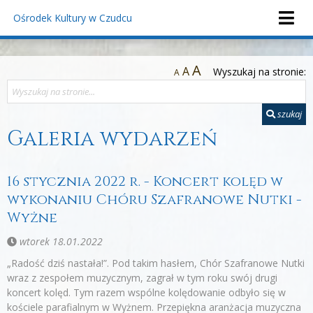
Ośrodek Kultury
w Czudcu
A
A
Wyszukaj na stronie:
A
szukaj
Galeria wydarzeń
16 stycznia 2022 r. - Koncert kolęd w
wykonaniu Chóru Szafranowe Nutki -
Wyżne
wtorek 18.01.2022
„Radość dziś nastała!”. Pod takim hasłem, Chór Szafranowe Nutki
wraz z zespołem muzycznym, zagrał w tym roku swój drugi
koncert kolęd. Tym razem wspólne kolędowanie odbyło się w
kościele parafialnym w Wyżnem. Przepiękna aranżacja muzyczna