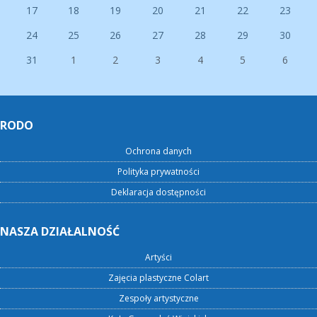
17
18
19
20
21
22
23
24
25
26
27
28
29
30
31
1
2
3
4
5
6
RODO
Ochrona danych
Polityka prywatności
Deklaracja dostępności
NASZA DZIAŁALNOŚĆ
Artyści
Zajęcia plastyczne Colart
Zespoły artystyczne