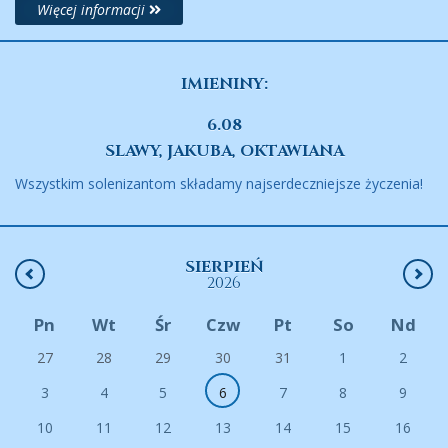
Więcej informacji
IMIENINY:
6.08
SLAWY, JAKUBA, OKTAWIANA
Wszystkim solenizantom składamy najserdeczniejsze życzenia!
SIERPIEŃ
2026
Pn
Wt
Śr
Czw
Pt
So
Nd
27
28
29
30
31
1
2
3
4
5
6
7
8
9
10
11
12
13
14
15
16