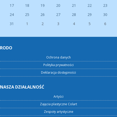
17
18
19
20
21
22
23
24
25
26
27
28
29
30
31
1
2
3
4
5
6
RODO
Ochrona danych
Polityka prywatności
Deklaracja dostępności
NASZA DZIAŁALNOŚĆ
Artyści
Zajęcia plastyczne Colart
Zespoły artystyczne