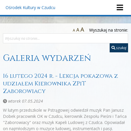
Ośrodek Kultury
w Czudcu
A
A
Wyszukaj na stronie:
A
szukaj
Galeria wydarzeń
16 lutego 2024 r. - Lekcja pokazowa z
udziałem Kierownika ZPiT
Zaborowiacy
wtorek 07.05.2024
W lutym przedszkole w Pstrągowej odwiedził muzyk Pan Janusz
Dobek pracownik OK w Czudcu, kierownik Zespołu Pieśni i Tańca
"Zaborowiacy" oraz muzyk Kapeli Ludowej z Czudca. Opowiadał
on najmłodszym o muzyce ludowej, instrumentach i pasji.