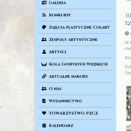
Galeria
30
Konkursy
S
Zajęcia plastyczne Colart
Zespoły artystyczne
W d
mie
Artyści
Bog
Koła Gospodyń Wiejskich
Dzi
Szw
Aktualne nabory
O nas
Wydawnictwo
TOWARZYSTWO PZCZ
Kalendarz