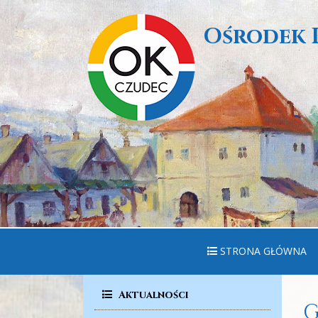
Ośrodek 
STRONA GŁÓWNA
Aktualności
G