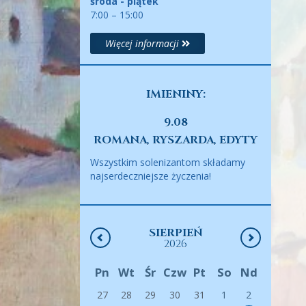
środa - piątek
7:00 – 15:00
Więcej informacji
IMIENINY:
9.08
ROMANA, RYSZARDA, EDYTY
Wszystkim solenizantom składamy
najserdeczniejsze życzenia!
SIERPIEŃ
2026
Pn
Wt
Śr
Czw
Pt
So
Nd
27
28
29
30
31
1
2