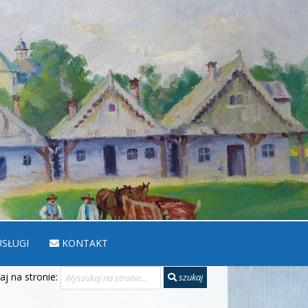
SŁUGI
KONTAKT
j na stronie:
szukaj