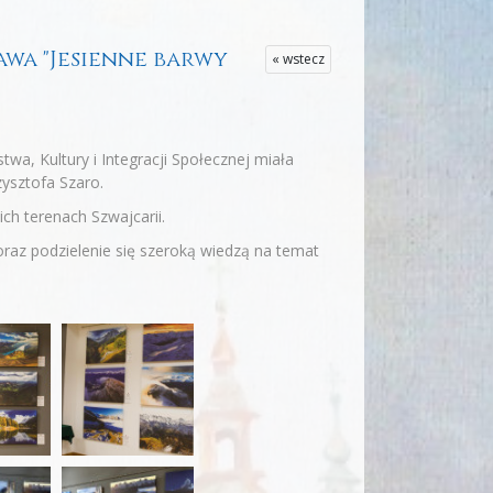
stawa "Jesienne barwy
« wstecz
wa, Kultury i Integracji Społecznej miała
zysztofa Szaro.
ich terenach Szwajcarii.
raz podzielenie się szeroką wiedzą na temat