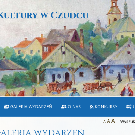
Kultury w Czudcu
GALERIA WYDARZEŃ
O NAS
KONKURSY
U
A
A
Wyszuka
A
aleria wydarzeń