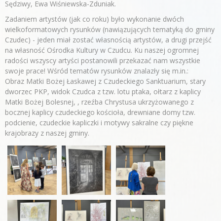
Sędziwy, Ewa Wiśniewska-Zduniak.
Zadaniem artystów (jak co roku) było wykonanie dwóch
wielkoformatowych rysunków (nawiązujących tematyką do gminy
Czudec) - jeden miał zostać własnością artystów, a drugi przejść
na własność Ośrodka Kultury w Czudcu. Ku naszej ogromnej
radości wszyscy artyści postanowili przekazać nam wszystkie
swoje prace! Wśród tematów rysunków znalazły się m.in.:
Obraz Matki Bożej Łaskawej z Czudeckiego Sanktuarium, stary
dworzec PKP, widok Czudca z tzw. lotu ptaka, ołtarz z kaplicy
Matki Bożej Bolesnej, , rzeźba Chrystusa ukrzyżowanego z
bocznej kaplicy czudeckiego kościoła, drewniane domy tzw.
podcienie, czudeckie kapliczki i motywy sakralne czy piękne
krajobrazy z naszej gminy.