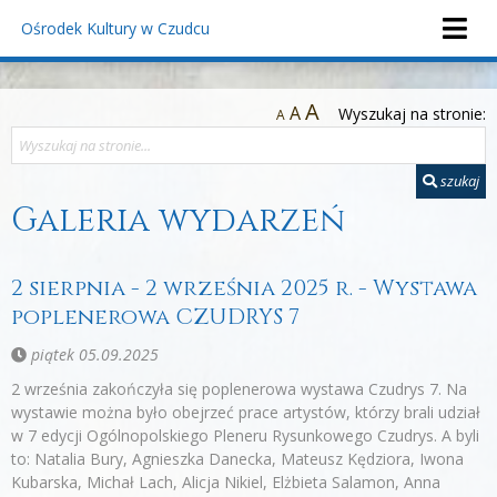
Ośrodek Kultury
w Czudcu
A
A
Wyszukaj na stronie:
A
szukaj
Galeria wydarzeń
2 sierpnia - 2 września 2025 r. - Wystawa
poplenerowa CZUDRYS 7
piątek 05.09.2025
2 września zakończyła się poplenerowa wystawa Czudrys 7. Na
wystawie można było obejrzeć prace artystów, którzy brali udział
w 7 edycji Ogólnopolskiego Pleneru Rysunkowego Czudrys. A byli
to: Natalia Bury, Agnieszka Danecka, Mateusz Kędziora, Iwona
Kubarska, Michał Lach, Alicja Nikiel, Elżbieta Salamon, Anna