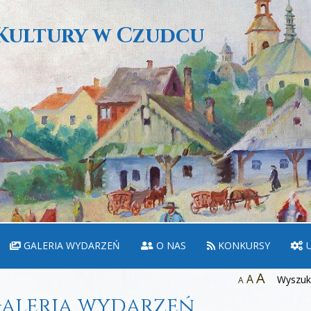
Kultury w Czudcu
GALERIA WYDARZEŃ
O NAS
KONKURSY
U
A
A
Wyszuka
A
aleria wydarzeń