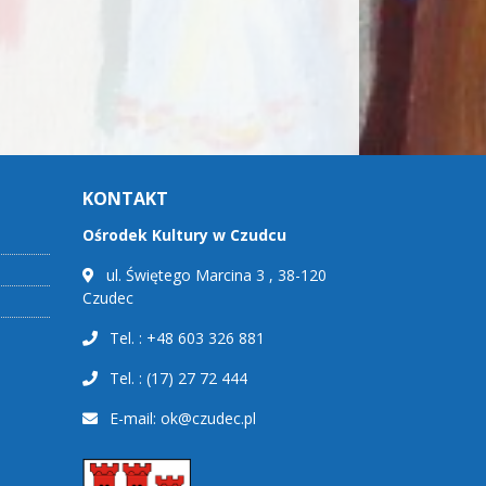
KONTAKT
Ośrodek Kultury w Czudcu
ul. Świętego Marcina 3 , 38-120
Czudec
Tel. : +48 603 326 881
Tel. : (17) 27 72 444
E-mail:
ok@czudec.pl