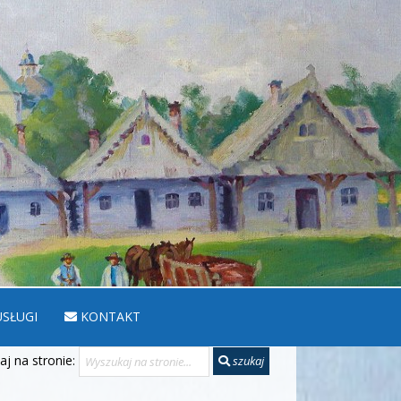
SŁUGI
KONTAKT
j na stronie:
szukaj