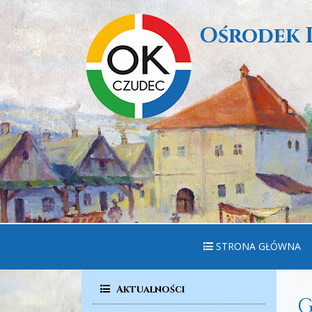
Ośrodek 
STRONA GŁÓWNA
Aktualności
G