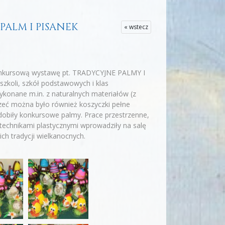
PALM I PISANEK
« wstecz
okonkursową wystawę pt. TRADYCYJNE PALMY I
zkoli, szkół podstawowych i klas
ykonane m.in. z naturalnych materiałów (z
jrzeć można było również koszyczki pełne
zdobiły konkursowe palmy. Prace przestrzenne,
technikami plastycznymi wprowadziły na salę
ch tradycji wielkanocnych.