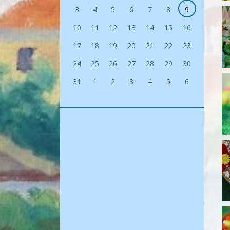
3
4
5
6
7
8
9
10
11
12
13
14
15
16
17
18
19
20
21
22
23
24
25
26
27
28
29
30
31
1
2
3
4
5
6