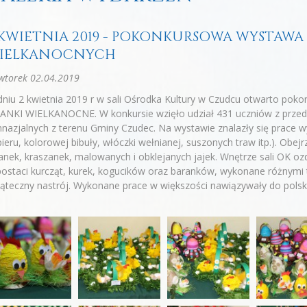
 KWIETNIA 2019 - POKONKURSOWA WYSTAWA 
IELKANOCNYCH
wtorek 02.04.2019
dniu 2 kwietnia 2019 r w sali Ośrodka Kultury w Czudcu otwarto p
ANKI WIELKANOCNE. W konkursie wzięło udział 431 uczniów z przeds
nazjalnych z terenu Gminy Czudec. Na wystawie znalazły się prace w
ieru, kolorowej bibuły, włóczki wełnianej, suszonych traw itp.). Obe
anek, kraszanek, malowanych i obklejanych jajek. Wnętrze sali OK o
ostaci kurcząt, kurek, kogucików oraz baranków, wykonane różnymi 
ąteczny nastrój. Wykonane prace w większości nawiązywały do polski