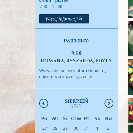
środa - piątek
7:00 – 15:00
Więcej informacji
IMIENINY:
9.08
ROMANA, RYSZARDA, EDYTY
Wszystkim solenizantom składamy
najserdeczniejsze życzenia!
SIERPIEŃ
2026
Pn
Wt
Śr
Czw
Pt
So
Nd
27
28
29
30
31
1
2