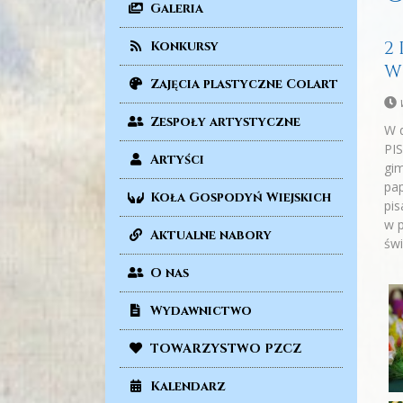
Galeria
2
Konkursy
W
Zajęcia plastyczne Colart
Zespoły artystyczne
W 
PIS
Artyści
gim
pap
Koła Gospodyń Wiejskich
pis
w p
Aktualne nabory
świ
O nas
Wydawnictwo
TOWARZYSTWO PZCZ
Kalendarz