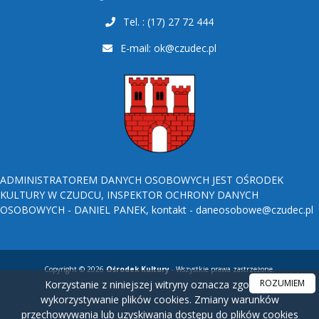
Tel. : (17) 27 72 444
E-mail:
ok@czudec.pl
ADMINISTRATOREM DANYCH OSOBOWYCH JEST OŚRODEK
KULTURY W CZUDCU, INSPEKTOR OCHRONY DANYCH
OSOBOWYCH - DANIEL PANEK, kontakt - daneosobowe@czudec.pl
Copyright © 2026
Ośrodek Kultury
- Wszystkie prawa zastrzeżone.
ROZUMIEM
Korzystanie z niniejszej witryny oznacza zgodę na
wykorzystywanie plików cookies. Zmiany warunków
przechowywania lub uzyskiwania dostępu do plików cookies