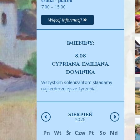
środa - piątek
7:00 – 15:00
Więcej informacji
IMIENINY:
8.08
CYPRIANA, EMILIANA,
DOMINIKA
Wszystkim solenizantom składamy
najserdeczniejsze życzenia!
SIERPIEŃ
2026
Pn
Wt
Śr
Czw
Pt
So
Nd