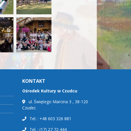
KONTAKT
Ośrodek Kultury w Czudcu
ul. Świętego Marcina 3 , 38-120
Czudec
Tel. : +48 603 326 881
Tel. : (17) 27 72 444