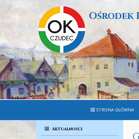
Ośrodek 
STRONA GŁÓWNA
Aktualności
G