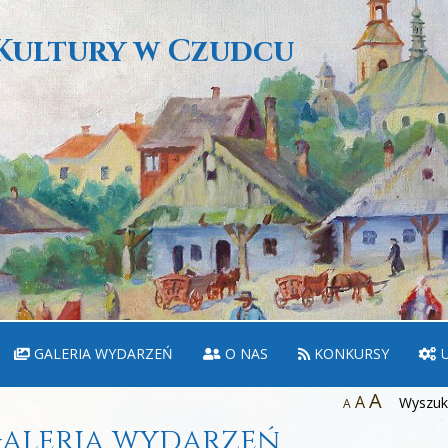
Kultury w Czudcu
GALERIA WYDARZEŃ
O NAS
KONKURSY
U
A
A
Wyszuka
A
aleria wydarzeń