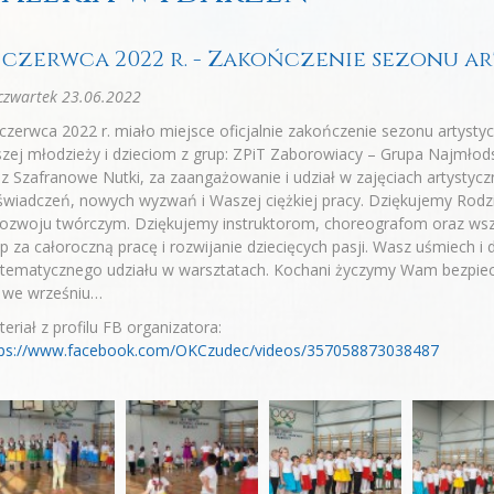
1 czerwca 2022 r. - Zakończenie sezonu 
czwartek 23.06.2022
czerwca 2022 r. miało miejsce oficjalnie zakończenie sezonu artyst
zej młodzieży i dzieciom z grup: ZPiT Zaborowiacy – Grupa Najmłods
z Szafranowe Nutki, za zaangażowanie i udział w zajęciach artystycz
wiadczeń, nowych wyzwań i Waszej ciężkiej pracy. Dziękujemy Rodzi
rozwoju twórczym. Dziękujemy instruktorom, choreografom oraz w
p za całoroczną pracę i rozwijanie dziecięcych pasji. Wasz uśmiech i
tematycznego udziału w warsztatach. Kochani życzymy Wam bezpiecz
ż we wrześniu…
eriał z profilu FB organizatora:
tps://www.facebook.com/OKCzudec/videos/357058873038487