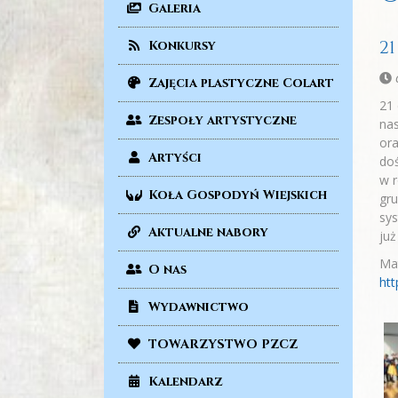
Galeria
2
Konkursy
Zajęcia plastyczne Colart
21 
Zespoły artystyczne
nas
ora
Artyści
doś
w 
Koła Gospodyń Wiejskich
gru
sys
Aktualne nabory
ju
Mat
O nas
ht
Wydawnictwo
TOWARZYSTWO PZCZ
Kalendarz