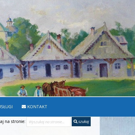
SŁUGI
KONTAKT
j na stronie:
szukaj