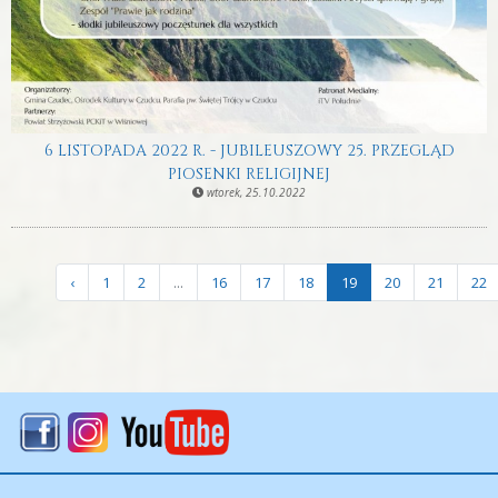
6 LISTOPADA 2022 R. - JUBILEUSZOWY 25. PRZEGLĄD
PIOSENKI RELIGIJNEJ
wtorek, 25.10.2022
‹
1
2
...
16
17
18
19
20
21
22