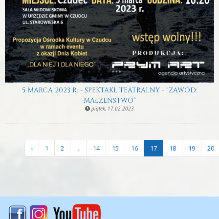
5 MARCA 2023 R. - SPEKTAKL TEATRALNY - "ZAWÓD:
MAŁŻEŃSTWO"
piątek, 17.02.2023
‹
1
2
...
14
15
16
17
18
19
20