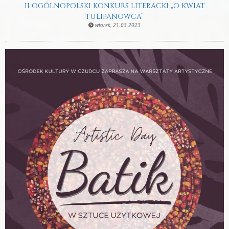
II OGÓLNOPOLSKI KONKURS LITERACKI „O KWIAT
TULIPANOWCA”
wtorek, 21.03.2023