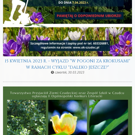
15 KWIETNIA 2023 R. - WYJAZD "W POGONI ZA KROKUSAMI"
W RAMACH CYKLU "DALEKO JESZCZE?"
czwartek, 30.03.2023