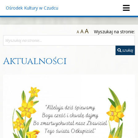
Ośrodek Kultury
w Czudcu
A
A
Wyszukaj na stronie:
A
szukaj
Aktualności