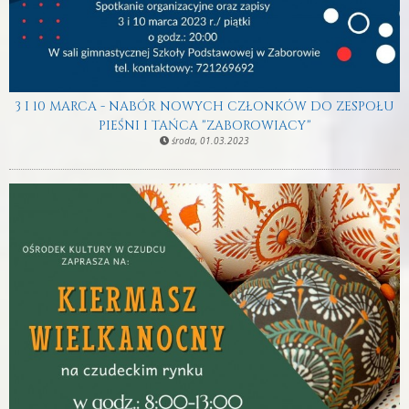
3 I 10 MARCA - NABÓR NOWYCH CZŁONKÓW DO ZESPOŁU
PIEŚNI I TAŃCA "ZABOROWIACY"
środa, 01.03.2023