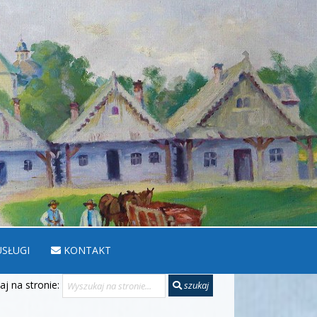
SŁUGI
KONTAKT
j na stronie:
szukaj