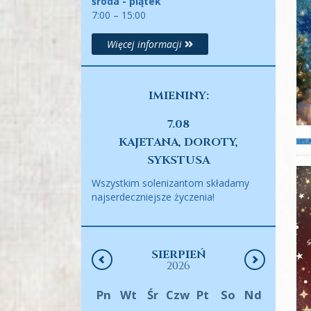
środa - piątek
7:00 – 15:00
Więcej informacji
IMIENINY:
7.08
KAJETANA, DOROTY,
SYKSTUSA
Wszystkim solenizantom składamy
najserdeczniejsze życzenia!
SIERPIEŃ
2026
Pn
Wt
Śr
Czw
Pt
So
Nd