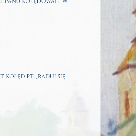
KI PANU KOLĘDOWAĆ” W
T KOLĘD PT. „RADUJ SIĘ