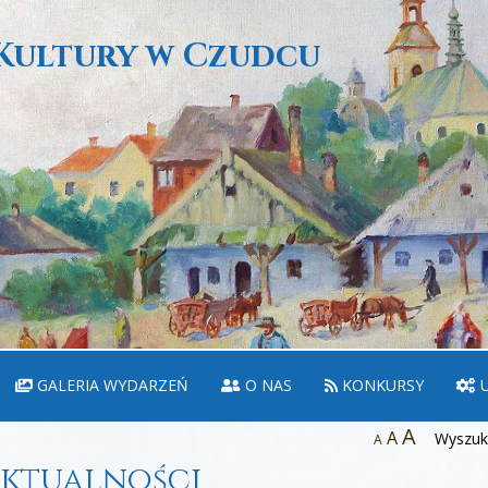
Kultury w Czudcu
GALERIA WYDARZEŃ
O NAS
KONKURSY
U
A
A
Wyszuka
A
ktualności