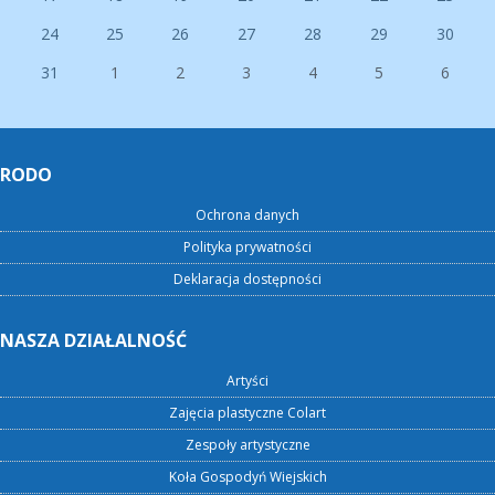
24
25
26
27
28
29
30
31
1
2
3
4
5
6
RODO
Ochrona danych
Polityka prywatności
Deklaracja dostępności
NASZA DZIAŁALNOŚĆ
Artyści
Zajęcia plastyczne Colart
Zespoły artystyczne
Koła Gospodyń Wiejskich