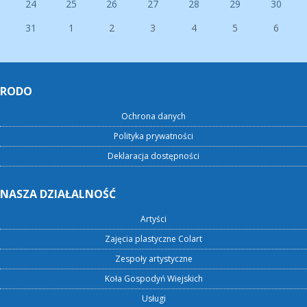
24
25
26
27
28
29
30
31
1
2
3
4
5
6
RODO
Ochrona danych
Polityka prywatności
Deklaracja dostępności
NASZA DZIAŁALNOŚĆ
Artyści
Zajęcia plastyczne Colart
Zespoły artystyczne
Koła Gospodyń Wiejskich
Usługi