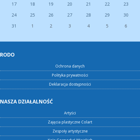
17
18
19
20
21
22
23
24
25
26
27
28
29
30
31
1
2
3
4
5
6
RODO
Ochrona danych
Polityka prywatności
Deklaracja dostępności
NASZA DZIAŁALNOŚĆ
Artyści
Zajęcia plastyczne Colart
Zespoły artystyczne