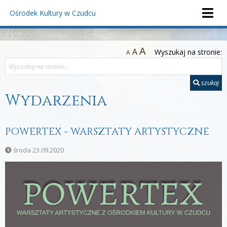
Ośrodek Kultury
w Czudcu
A
A
Wyszukaj na stronie:
A
szukaj
Wydarzenia
POWERTEX - WARSZTATY ARTYSTYCZNE
środa 23.09.2020