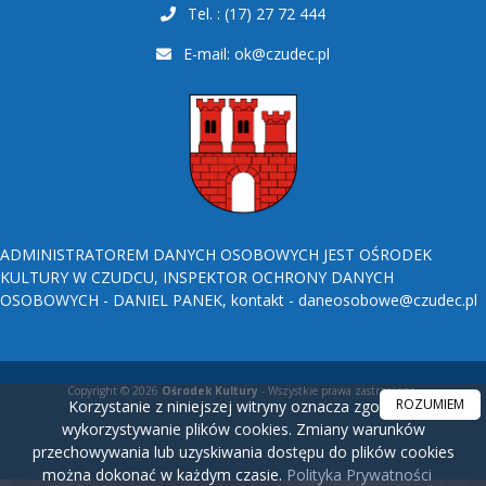
Tel. : (17) 27 72 444
E-mail:
ok@czudec.pl
ADMINISTRATOREM DANYCH OSOBOWYCH JEST OŚRODEK
KULTURY W CZUDCU, INSPEKTOR OCHRONY DANYCH
OSOBOWYCH - DANIEL PANEK, kontakt - daneosobowe@czudec.pl
Copyright © 2026
Ośrodek Kultury
- Wszystkie prawa zastrzeżone.
ROZUMIEM
Korzystanie z niniejszej witryny oznacza zgodę na
wykorzystywanie plików cookies. Zmiany warunków
przechowywania lub uzyskiwania dostępu do plików cookies
można dokonać w każdym czasie.
Polityka Prywatności