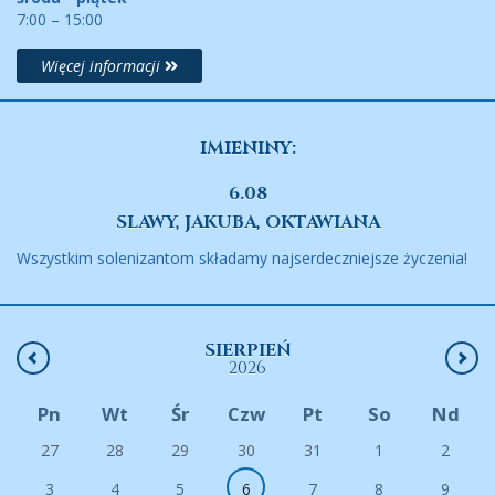
7:00 – 15:00
Więcej informacji
IMIENINY:
6.08
SLAWY, JAKUBA, OKTAWIANA
Wszystkim solenizantom składamy najserdeczniejsze życzenia!
SIERPIEŃ
2026
Pn
Wt
Śr
Czw
Pt
So
Nd
27
28
29
30
31
1
2
3
4
5
6
7
8
9