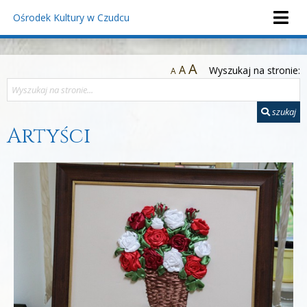
Ośrodek Kultury
w Czudcu
A
A
Wyszukaj na stronie:
A
szukaj
Artyści