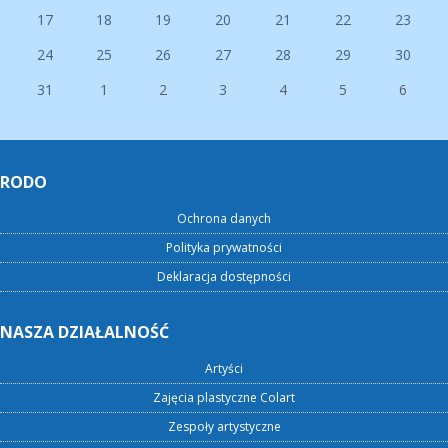
17
18
19
20
21
22
23
24
25
26
27
28
29
30
31
1
2
3
4
5
6
RODO
Ochrona danych
Polityka prywatności
Deklaracja dostępności
NASZA DZIAŁALNOŚĆ
Artyści
Zajęcia plastyczne Colart
Zespoły artystyczne