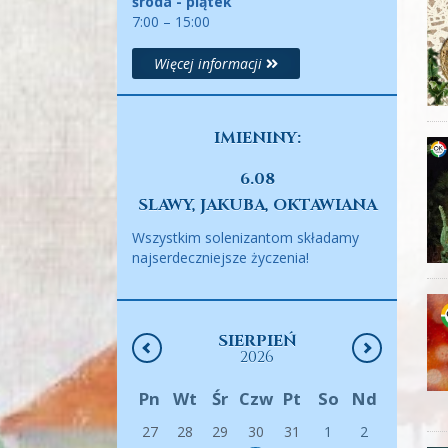
środa - piątek
7:00 – 15:00
Więcej informacji
IMIENINY:
6.08
SLAWY, JAKUBA, OKTAWIANA
Wszystkim solenizantom składamy
najserdeczniejsze życzenia!
SIERPIEŃ
2026
Pn
Wt
Śr
Czw
Pt
So
Nd
27
28
29
30
31
1
2