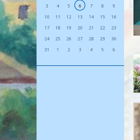
3
4
5
6
7
8
9
10
11
12
13
14
15
16
17
18
19
20
21
22
23
24
25
26
27
28
29
30
31
1
2
3
4
5
6