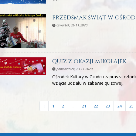
PRZEDSMAK ŚWIĄT W OŚROD
czwartek, 26.11.2020
QUIZ Z OKAZJI MIKOŁAJEK
poniedziałek, 23.11.2020
Ośrodek Kultury w Czudcu zaprasza człon
wzięcia udziału w zabawie quizowej.
‹
1
2
...
21
22
23
24
25