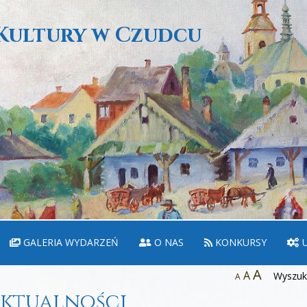
Kultury w Czudcu
GALERIA WYDARZEŃ
O NAS
KONKURSY
U
A
A
Wyszuka
A
ktualności