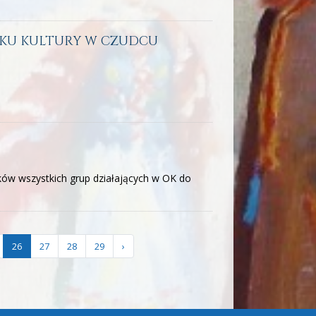
KU KULTURY W CZUDCU
ków wszystkich grup działających w OK do
26
27
28
29
›