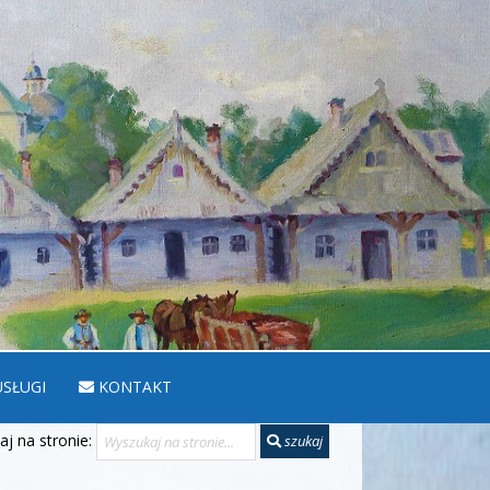
SŁUGI
KONTAKT
j na stronie:
szukaj