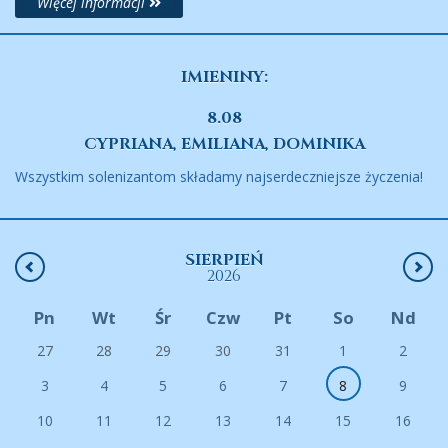
Więcej informacji
IMIENINY:
8.08
CYPRIANA, EMILIANA, DOMINIKA
Wszystkim solenizantom składamy najserdeczniejsze życzenia!
SIERPIEŃ
2026
Pn
Wt
Śr
Czw
Pt
So
Nd
27
28
29
30
31
1
2
3
4
5
6
7
8
9
10
11
12
13
14
15
16