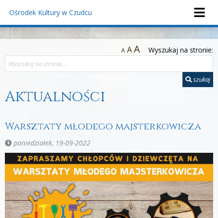
Ośrodek Kultury
w Czudcu
A
A
Wyszukaj na stronie:
A
szukaj
Aktualności
Warsztaty młodego majsterkowicza
poniedziałek, 19-09-2022