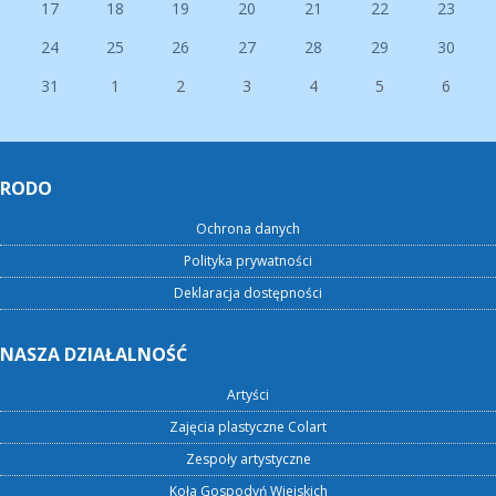
17
18
19
20
21
22
23
24
25
26
27
28
29
30
31
1
2
3
4
5
6
RODO
Ochrona danych
Polityka prywatności
Deklaracja dostępności
NASZA DZIAŁALNOŚĆ
Artyści
Zajęcia plastyczne Colart
Zespoły artystyczne
Koła Gospodyń Wiejskich