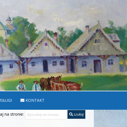
SŁUGI
KONTAKT
j na stronie:
szukaj