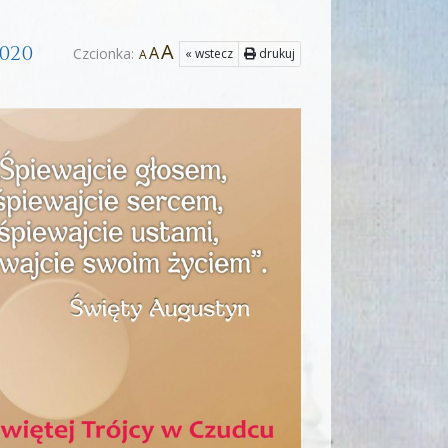
A
2020
A
Czcionka:
« wstecz
drukuj
A