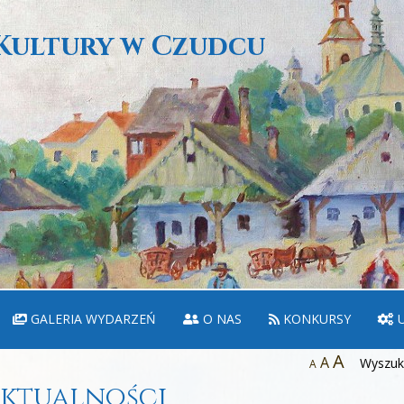
Kultury w Czudcu
GALERIA WYDARZEŃ
O NAS
KONKURSY
U
A
A
Wyszuka
A
ktualności