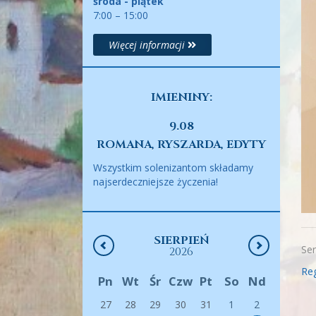
środa - piątek
7:00 – 15:00
Więcej informacji
IMIENINY:
9.08
ROMANA, RYSZARDA, EDYTY
Wszystkim solenizantom składamy
najserdeczniejsze życzenia!
SIERPIEŃ
Ser
2026
Reg
Pn
Wt
Śr
Czw
Pt
So
Nd
27
28
29
30
31
1
2