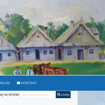
SŁUGI
KONTAKT
j na stronie:
szukaj