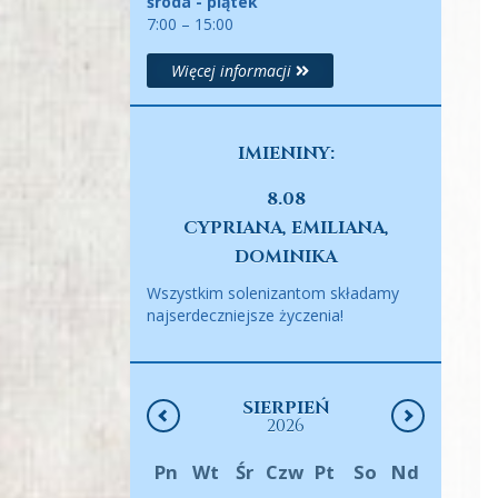
środa - piątek
7:00 – 15:00
Więcej informacji
IMIENINY:
8.08
CYPRIANA, EMILIANA,
DOMINIKA
Wszystkim solenizantom składamy
najserdeczniejsze życzenia!
SIERPIEŃ
2026
Pn
Wt
Śr
Czw
Pt
So
Nd