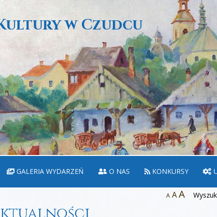
Kultury w Czudcu
GALERIA WYDARZEŃ
O NAS
KONKURSY
U
A
A
Wyszuka
A
ktualności