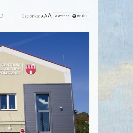
A
u
A
Czcionka:
« wstecz
drukuj
A