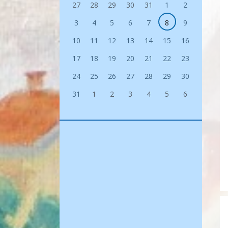
27
28
29
30
31
1
2
3
4
5
6
7
8
9
10
11
12
13
14
15
16
17
18
19
20
21
22
23
24
25
26
27
28
29
30
31
1
2
3
4
5
6